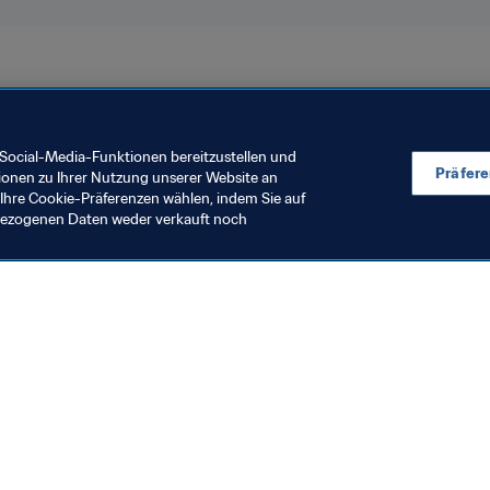
lien 2019™
Chile
Haiti
Social-Media-Funktionen bereitzustellen und
Präfer
ionen zu Ihrer Nutzung unserer Website an
Ihre Cookie-Präferenzen wählen, indem Sie auf
nbezogenen Daten weder verkauft noch
en Sie auch
chrichten und Themen
e und Dokumente
ftung