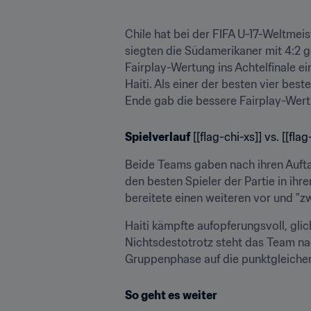
Chile hat bei der FIFA U-17-Weltmei
siegten die Südamerikaner mit 4:2 ge
Fairplay-Wertung ins Achtelfinale e
Haiti. Als einer der besten vier bes
Ende gab die bessere Fairplay-Wer
Spielverlauf
 [[flag-chi-xs]] vs. [[flag
Beide Teams gaben nach ihren Auftakt
den besten Spieler der Partie in ihr
bereitete einen weiteren vor und 
Haiti kämpfte aufopferungsvoll, gli
Nichtsdestotrotz steht das Team na
Gruppenphase auf die punktgleichen
So geht es weiter