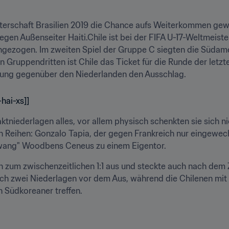
sterschaft Brasilien 2019 die Chance aufs Weiterkommen gewa
gen Außenseiter Haiti.Chile ist bei der FIFA U-17-Weltmeister
ingezogen. Im zweiten Spiel der Gruppe C siegten die Südame
ten Gruppendritten ist Chile das Ticket für die Runde der letz
tung gegenüber den Niederlanden den Ausschlag.
-hai-xs]]
niederlagen alles, vor allem physisch schenkten sie sich nic
en Reihen: Gonzalo Tapia, der gegen Frankreich nur eingewechse
"zwang" Woodbens Ceneus zu einem Eigentor.
ch zum zwischenzeitlichen 1:1 aus und steckte auch nach dem 
ch zwei Niederlagen vor dem Aus, während die Chilenen mit 
 Südkoreaner treffen.