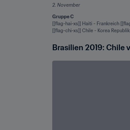
2. November
Gruppe C
[[flag-hai-xs]] Haiti - Frankreich [[fl
[[flag-chi-xs]] Chile - Korea Republik
Brasilien 2019: Chile v