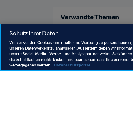
Verwandte Themen
FIFA U-17-Weltmeisterschaft Brasi
Schutz Ihrer Daten
Wir verwenden Cookies, um Inhalte und Werbung zu personalisieren, 
unseren Datenverkehr zu analysieren. Ausserdem geben wir Informat
unsere Social-Media-, Werbe- und Analysepartner weiter. Sie können 
die Schaltflächen rechts klicken und beantragen, dass Ihre persone
weitergegeben werden.
Datenschutzportal
Was die FIFA macht
Besuch
Legal
Alle Na
Transfersystem
Bericht
Frauenfussball
FIFA-Sti