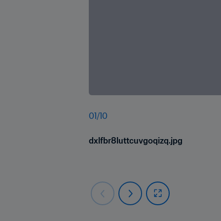
01
/
10
dxlfbr8luttcuvgoqizq.jpg