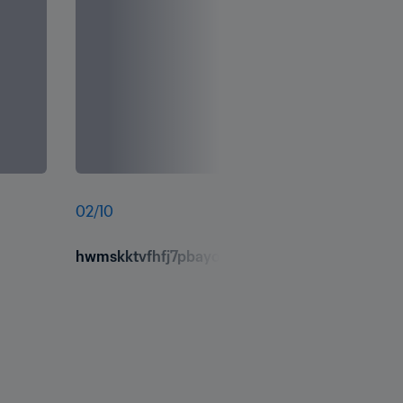
02
/
10
hwmskktvfhfj7pbayoms.jpg