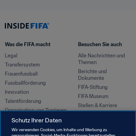
Was die FIFA macht
Besuchen Sie auch
Legal
Alle Nachrichten und 
Themen
Transfersystem
Berichte und 
Frauenfussball
Dokumente
Fussballförderung
FIFA-Stiftung
Innovation
FIFA Museum
Talentförderung
Stellen & Karriere
Organisation von Turnieren
Nachhaltigkeit
Schutz Ihrer Daten
Menschenrechte und 
Wir verwenden Cookies, um Inhalte und Werbung zu
Antidiskriminierung
personalisieren, Social-Media-Funktionen bereitzustellen