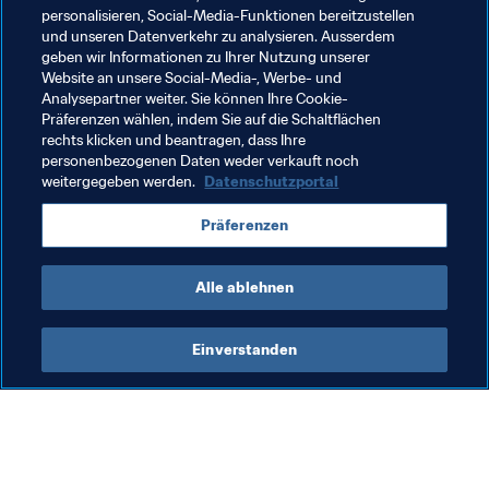
lange. "Brasilien, Russland und Iran sind sehr starke 
personalisieren, Social-Media-Funktionen bereitzustellen
und unseren Datenverkehr zu analysieren. Ausserdem
Teams, die auch auf Gold aus sind", erklärt er. Obwohl es 
geben wir Informationen zu Ihrer Nutzung unserer
für ihn bei dem Turnier generell vor allem darum geht 
Website an unsere Social-Media-, Werbe- und
"unterhaltsame Partien" zu bieten, kann er doch nicht 
Analysepartner weiter. Sie können Ihre Cookie-
verhehlen, dass er auch über den 18. Oktober nachdenkt, 
Präferenzen wählen, indem Sie auf die Schaltflächen
rechts klicken und beantragen, dass Ihre
an dem über die Goldmedaille entschieden wird. "Ich 
personenbezogenen Daten weder verkauft noch
hoffe, dass wir dieses Finale bestreiten können. Das 
weitergegeben werden.
Datenschutzportal
wäre ein ersehnter Augenblick für die Jungs, für uns und 
auch für den argentinischen Sport."
Präferenzen
Alle ablehnen
Einverstanden
Was die FIFA macht
Besuchen Sie auch