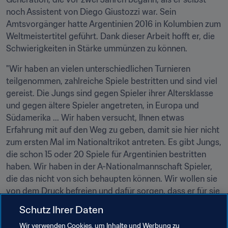
noch Assistent von Diego Giustozzi war. Sein 
Amtsvorgänger hatte Argentinien 2016 in Kolumbien zum 
Weltmeistertitel geführt. Dank dieser Arbeit hofft er, die 
Schwierigkeiten in Stärke ummünzen zu können.
"Wir haben an vielen unterschiedlichen Turnieren 
teilgenommen, zahlreiche Spiele bestritten und sind viel 
gereist. Die Jungs sind gegen Spieler ihrer Altersklasse 
und gegen ältere Spieler angetreten, in Europa und 
Südamerika ... Wir haben versucht, Ihnen etwas 
Erfahrung mit auf den Weg zu geben, damit sie hier nicht 
zum ersten Mal im Nationaltrikot antreten. Es gibt Jungs, 
die schon 15 oder 20 Spiele für Argentinien bestritten 
haben. Wir haben in der A-Nationalmannschaft Spieler, 
die das nicht von sich behaupten können. Wir wollen sie 
von dem Druck befreien und dafür sorgen, dass er für sie 
arbeitet, nicht gegen sie."
Schutz Ihrer Daten
Befragt nach den stärksten Gegnern zögert er nicht 
Wir verwenden Cookies, um Inhalte und Werbung zu