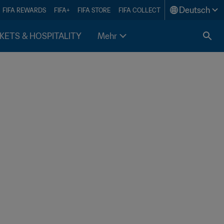
Deutsch
FIFA REWARDS
FIFA+
FIFA STORE
FIFA COLLECT
KETS & HOSPITALITY
Mehr