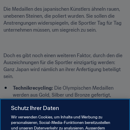
Die Medaillen des japanischen Künstlers ähneln rauen, 
unebenen Steinen, die poliert wurden. Sie sollen die 
Anstrengungen widerspiegeln, die Sportler Tag für Tag 
unternehmen müssen, um siegreich zu sein.
Doch es gibt noch einen weiteren Faktor, durch den die 
Auszeichnungen für die Sportler einzigartig werden: 
Ganz Japan wird nämlich an ihrer Anfertigung beteiligt 
sein.
Technikrecycling:
 Die Olympischen Medaillen 
werden aus Gold, Silber und Bronze gefertigt, 
welches aus gebrauchten Mobiltelefonen und 
Schutz Ihrer Daten
anderen elektronischen Kleingeräten recycelt wird.
Rückhalt im ganzen Land:
 In den zwei Jahren haben 
Wir verwenden Cookies, um Inhalte und Werbung zu
personalisieren, Social-Media-Funktionen bereitzustellen
Tausende Japaner aus allen Landesteilen über 
und unseren Datenverkehr zu analysieren. Ausserdem