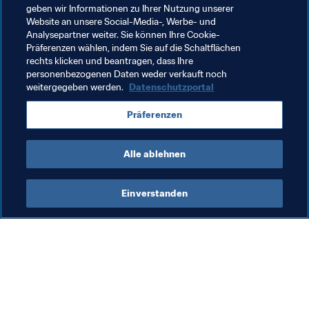
78.000 Tonnen Mobiltelefone und Elektrogeräte 
geben wir Informationen zu Ihrer Nutzung unserer
gespendet, um einen Beitrag zur Herstellung der 
Website an unsere Social-Media-, Werbe- und
Medaillen zu leisten.
Analysepartner weiter. Sie können Ihre Cookie-
Präferenzen wählen, indem Sie auf die Schaltflächen
Band von japanischer Kunst inspiriert
rechts klicken und beantragen, dass Ihre
personenbezogenen Daten weder verkauft noch
Auch das Design des Medaillenbands wurde bereits 
weitergegeben werden.
Datenschutzportal
präsentiert. Seine geometrischen Muster sind an das 
traditionelle japanische Design 
Ichimatsu Moyo
Präferenzen
(Karomuster) sowie an 
Kasane no Irome
 (Farbspektren 
aus dem Kimono-Design) angelehnt.
Alle ablehnen
Einverstanden
Was die FIFA macht
Besuchen Sie auch
Legal
Alle Nachrichten und 