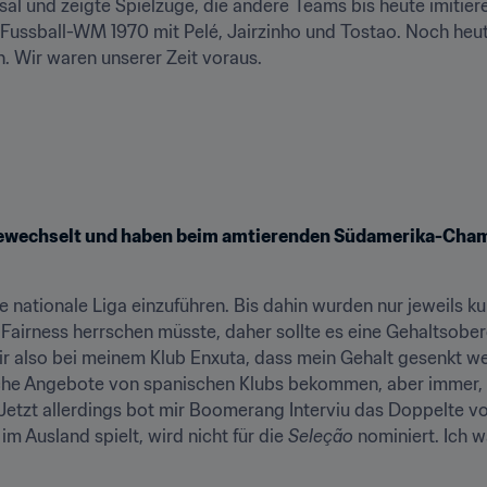
sal und zeigte Spielzüge, die andere Teams bis heute imitieren
 Fussball-WM 1970 mit Pelé, Jairzinho und Tostao. Noch heu
. Wir waren unserer Zeit voraus.
gewechselt und haben beim amtierenden Südamerika-Cham
 nationale Liga einzuführen. Bis dahin wurden nur jeweils kur
 Fairness herrschen müsste, daher sollte es eine Gehaltsober
r also bei meinem Klub Enxuta, dass mein Gehalt gesenkt we
eiche Angebote von spanischen Klubs bekommen, aber immer,
 Jetzt allerdings bot mir Boomerang Interviu das Doppelte v
m Ausland spielt, wird nicht für die 
Seleção
 nominiert. Ich w