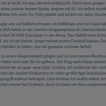
t er nicht. Ich war ziemlich enttäuscht. Doch dann gingen wi
eines unserer besten Spiele, siegten mit 6:1. Ich selbst erzie
widmete ihm mein Tor. Pelé jubelte und winkte mir seine Glüc
gab uns viel Selbstvertrauen. Im Halbfinale und im Finale ha
 USA hatten in der zweiten Gruppenphase ein Unentschiede
ren fast 20.000 Zuschauer in der Arena. Das Gefühl beim Schlu
, als ich als kleiner Junge meinen ersten Fussball bekam. Das
n Händen zu halten, war ein genauso schönes Gefühl.
ir zu einem Siegerbankett gingen und ich zum besten Rechtsa
 habe mich sehr für ihn gefreut. Der Flug nach Hause dauerte
tzte mir ein paar neue Ziele. Erstens: Ich wollte bei der näc
 bei der starken Konkurrenz so vieler großartiger brasilianisch
igung Brasiliens beitragen. Und drittens: Ich wollte selbst zu
chon immer hart trainiert, doch ich habe mir fest vorgenomme