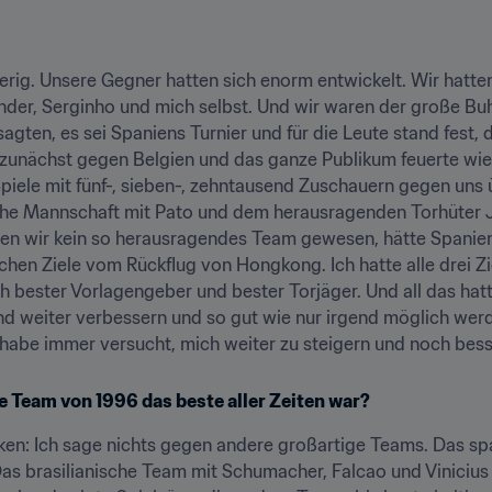
erig. Unsere Gegner hatten sich enorm entwickelt. Wir hatten
nder, Serginho und mich selbst. Und wir waren der große Buh
gten, es sei Spaniens Turnier und für die Leute stand fest, 
n zunächst gegen Belgien und das ganze Publikum feuerte wie
iele mit fünf-, sieben-, zehntausend Zuschauern gegen uns ü
sche Mannschaft mit Pato und dem herausragenden Torhüter Ja
ren wir kein so herausragendes Team gewesen, hätte Spanien
hen Ziele vom Rückflug von Hongkong. Ich hatte alle drei Zie
 bester Vorlagengeber und bester Torjäger. Und all das hatt
d weiter verbessern und so gut wie nur irgend möglich werde
 habe immer versucht, mich weiter zu steigern und noch bes
e Team von 1996 das beste aller Zeiten war?
cken: Ich sage nichts gegen andere großartige Teams. Das sp
s brasilianische Team mit Schumacher, Falcao und Vinicius e