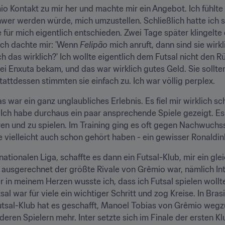
o Kontakt zu mir her und machte mir ein Angebot. Ich fühlte 
hwer werden würde, mich umzustellen. Schließlich hatte ich s
e für mich eigentlich entschieden. Zwei Tage später klingelt
Ich dachte mir: 'Wenn 
Felipão
 mich anruft, dann sind sie wirk
 das wirklich?' Ich wollte eigentlich dem Futsal nicht den R
ei Enxuta bekam, und das war wirklich gutes Geld. Sie sollten
tattdessen stimmten sie einfach zu. Ich war völlig perplex.
s war ein ganz unglaubliches Erlebnis. Es fiel mir wirklich s
. Ich habe durchaus ein paar ansprechende Spiele gezeigt. Es 
en und zu spielen. Im Training ging es oft gegen Nachwuchss
e vielleicht auch schon gehört haben - ein gewisser Ronaldi
nationalen Liga, schaffte es dann ein Futsal-Klub, mir ein gl
 ausgerechnet der größte Rivale von Grêmio war, nämlich Int
r in meinem Herzen wusste ich, dass ich Futsal spielen woll
l war für viele ein wichtiger Schritt und zog Kreise. In Brasil
tsal-Klub hat es geschafft, Manoel Tobias von Grêmio wegzulo
deren Spielern mehr. Inter setzte sich im Finale der ersten 