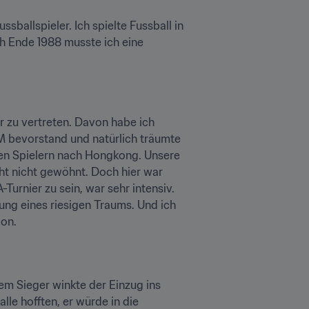
sballspieler. Ich spielte Fussball in 
h Ende 1988 musste ich eine 
r zu vertreten. Davon habe ich 
M bevorstand und natürlich träumte 
rten Spielern nach Hongkong. Unsere 
t nicht gewöhnt. Doch hier war 
urnier zu sein, war sehr intensiv. 
ung eines riesigen Traums. Und ich 
ion.
em Sieger winkte der Einzug ins 
le hofften, er würde in die 