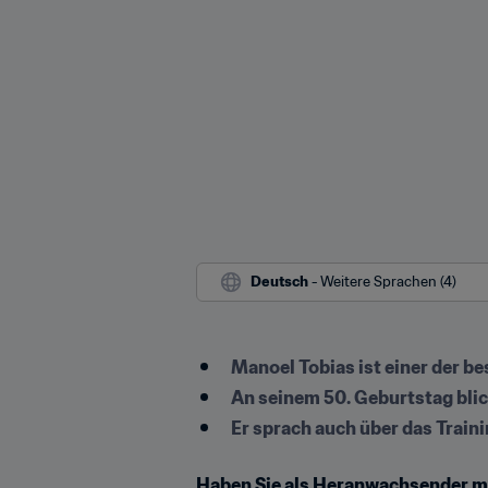
Deutsch
 - Weitere Sprachen (4)
Manoel Tobias ist einer der b
An seinem 50. Geburtstag blic
Er sprach auch über das Train
Haben Sie als Heranwachsender me