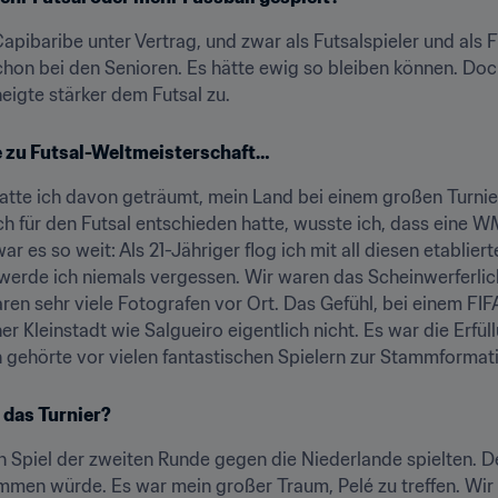
pibaribe unter Vertrag, und zwar als Futsalspieler und als Fus
schon bei den Senioren. Es hätte ewig so bleiben können. Doc
eigte stärker dem Futsal zu.
e zu Futsal-Weltmeisterschaft…
 hatte ich davon geträumt, mein Land bei einem großen Turnie
ch für den Futsal entschieden hatte, wusste ich, dass eine W
ar es so weit: Als 21-Jähriger flog ich mit all diesen etablie
erde ich niemals vergessen. Wir waren das Scheinwerferlich
en sehr viele Fotografen vor Ort. Das Gefühl, bei einem FIFA-T
r Kleinstadt wie Salgueiro eigentlich nicht. Es war die Erfüll
n gehörte vor vielen fantastischen Spielern zur Stammformat
 das Turnier?
en Spiel der zweiten Runde gegen die Niederlande spielten. D
mmen würde. Es war mein großer Traum, Pelé zu treffen. Wir al