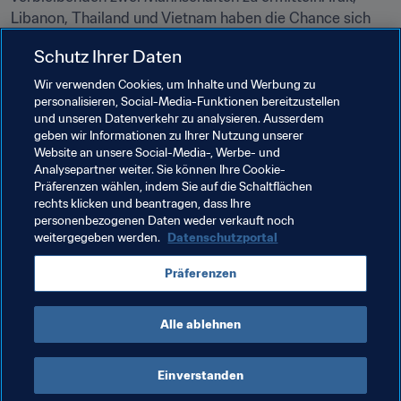
Libanon, Thailand und Vietnam haben die Chance sich 
für die WM zu qualifizieren. Die Auslosung im AFC-Haus 
Schutz Ihrer Daten
in Kuala Lumpur, Malaysia ergab folgendes:
Wir verwenden Cookies, um Inhalte und Werbung zu
_Hinspiele 20. Mai, Rückspiele 25. Mai:
personalisieren, Social-Media-Funktionen bereitzustellen
und unseren Datenverkehr zu analysieren. Ausserdem
Irak - Thailand

geben wir Informationen zu Ihrer Nutzung unserer
Vietnam - Libanon_
Website an unsere Social-Media-, Werbe- und
Analysepartner weiter. Sie können Ihre Cookie-
Präferenzen wählen, indem Sie auf die Schaltflächen
rechts klicken und beantragen, dass Ihre
Verwandte Themen
personenbezogenen Daten weder verkauft noch
weitergegeben werden.
Datenschutzportal
FIFA Futsal-Weltmeisterschaft Litauen 2021™
Präferenzen
IR Iran
Japan
Uzbekistan
Alle ablehnen
Einverstanden