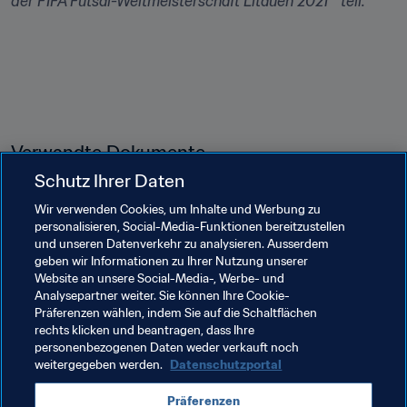
der FIFA Futsal-Weltmeisterschaft Litauen 2021™ teil.
Verwandte Dokumente
Schutz Ihrer Daten
Wir verwenden Cookies, um Inhalte und Werbung zu
PDF
personalisieren, Social-Media-Funktionen bereitzustellen
und unseren Datenverkehr zu analysieren. Ausserdem
Das Auslosungsverfahren
geben wir Informationen zu Ihrer Nutzung unserer
Website an unsere Social-Media-, Werbe- und
Analysepartner weiter. Sie können Ihre Cookie-
Präferenzen wählen, indem Sie auf die Schaltflächen
rechts klicken und beantragen, dass Ihre
personenbezogenen Daten weder verkauft noch
weitergegeben werden.
Datenschutzportal
Verwandte Themen
Präferenzen