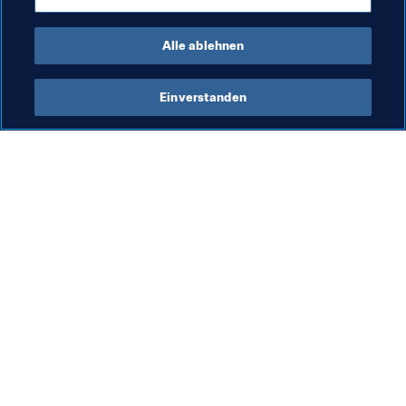
FIFA Futsal-Weltmeisterschaft Litauen 2021™
Alle ablehnen
Einverstanden
Was die FIFA macht
Besuchen Sie auch
Legal
Alle Nachrichten und 
Themen
Transfersystem
Berichte und 
Frauenfussball
Dokumente
Fussballförderung
FIFA-Stiftung
Innovation
FIFA Museum
Talentförderung
Stellen & Karriere
Organisation von Turnieren