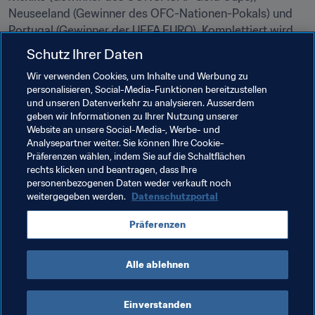
Neuseeland (Gewinner des OFC-Nationen-Pokals) und 
Portugal (Gewinner der UEFA EURO). Komplettiert wird 
das Teilnehmerfeld durch den Sieger des Afrikanischen 
Schutz Ihrer Daten
Nationen-Pokals, der am 5. Februar 2017 ermittelt wird.
Wir verwenden Cookies, um Inhalte und Werbung zu
personalisieren, Social-Media-Funktionen bereitzustellen
 Júlio Baptista ,der den FIFA Konföderationen-Pokal mit 
und unseren Datenverkehr zu analysieren. Ausserdem
Brasilien schon zweimal gewonnen hat, wird bei der 
geben wir Informationen zu Ihrer Nutzung unserer
Auslosung ebenfalls mit von der Partie sein und die 
Website an unsere Social-Media-, Werbe- und
Trophäe auf die Bühne tragen. Yana Churikova und 
Analysepartner weiter. Sie können Ihre Cookie-
Präferenzen wählen, indem Sie auf die Schaltflächen
Andrey Malakhov werden die Auslosung moderieren.
rechts klicken und beantragen, dass Ihre
personenbezogenen Daten weder verkauft noch
weitergegeben werden.
Datenschutzportal
Verwandte Themen
Präferenzen
Russia
UEFA
Alle ablehnen
Einverstanden