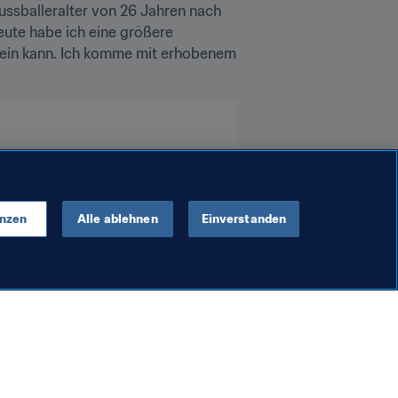
ussballeralter von 26 Jahren nach 
ute habe ich eine größere 
 sein kann. Ich komme mit erhobenem 
enzen
Alle ablehnen
Einverstanden