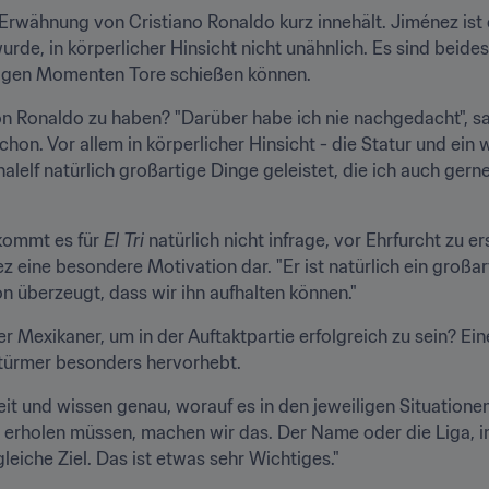
 Erwähnung von Cristiano Ronaldo kurz innehält. Jiménez ist d
urde, in körperlicher Hinsicht nicht unähnlich. Es sind beide
chtigen Momenten Tore schießen können.
 Ronaldo zu haben? "Darüber habe ich nie nachgedacht", sag
on. Vor allem in körperlicher Hinsicht - die Statur und ein we
lelf natürlich großartige Dinge geleistet, die ich auch gern
kommt es für 
El Tri
 natürlich nicht infrage, vor Ehrfurcht zu er
 eine besondere Motivation dar. "Er ist natürlich ein großart
n überzeugt, dass wir ihn aufhalten können."
 Mexikaner, um in der Auftaktpartie erfolgreich zu sein? Einer
stürmer besonders hervorhebt.
it und wissen genau, worauf es in den jeweiligen Situation
s erholen müssen, machen wir das. Der Name oder die Liga, in 
leiche Ziel. Das ist etwas sehr Wichtiges."