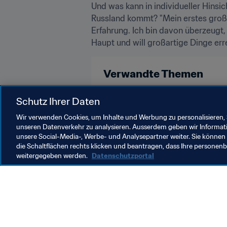
Und was kann in individueller Hinsi
Russland kommt? "Mein erstes großes
Erfahrung. Ich bin davon überzeugt, 
Haupt und will großartige Dinge err
Verwandte Themen
Schutz Ihrer Daten
Mexico
Portugal
UEFA
Wir verwenden Cookies, um Inhalte und Werbung zu personalisieren, 
unseren Datenverkehr zu analysieren. Ausserdem geben wir Informat
unsere Social-Media-, Werbe- und Analysepartner weiter. Sie können 
die Schaltflächen rechts klicken und beantragen, dass Ihre persone
weitergegeben werden.
Datenschutzportal
Was die FIFA macht
Besuch