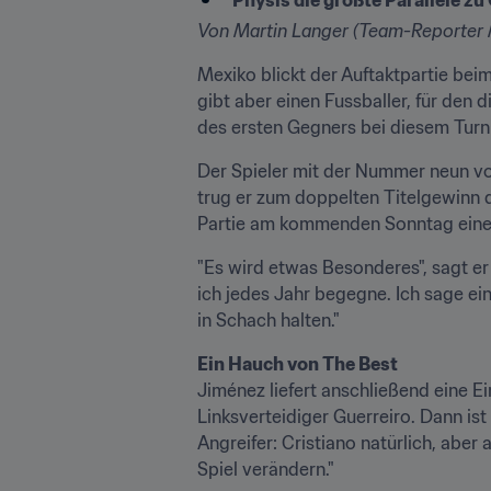
Physis die größte Parallele zu
Von Martin Langer (Team-Reporter 
Mexiko blickt der Auftaktpartie bei
gibt aber einen Fussballer, für de
des ersten Gegners bei diesem Turni
Der Spieler mit der Nummer neun von
trug er zum doppelten Titelgewinn d
Partie am kommenden Sonntag eine
"Es wird etwas Besonderes", sagt e
ich jedes Jahr begegne. Ich sage ei
in Schach halten."
Ein Hauch von The Best
Jiménez liefert anschließend eine Ei
Linksverteidiger Guerreiro. Dann ist
Angreifer: Cristiano natürlich, aber
Spiel verändern."