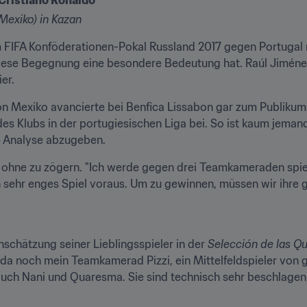
 Cristiano Ronaldo
Mexiko) in Kazan
m FIFA Konföderationen-Pokal Russland 2017 gegen Portugal 
n diese Begegnung eine besondere Bedeutung hat. Raúl Jiméne
er.
 Mexiko avancierte bei Benfica Lissabon gar zum Publikumsli
es Klubs in der portugiesischen Liga bei. So ist kaum jemand
 Analyse abzugeben.
r ohne zu zögern. "Ich werde gegen drei Teamkameraden spie
n sehr enges Spiel voraus. Um zu gewinnen, müssen wir ihre g
nschätzung seiner Lieblingsspieler in der 
Selección de las Q
 da noch mein Teamkamerad Pizzi, ein Mittelfeldspieler von g
 auch Nani und Quaresma. Sie sind technisch sehr beschlagen 