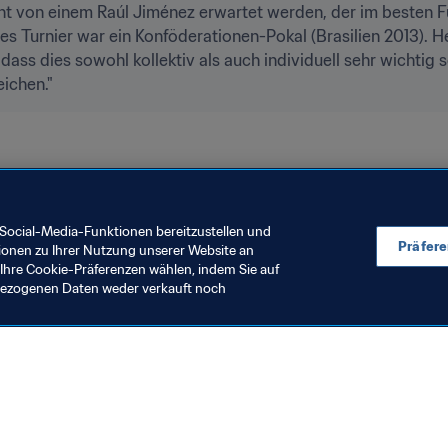
cht von einem Raúl Jiménez erwartet werden, der im besten F
 Turnier war ein Konföderationen-Pokal (Brasilien 2013). He
dass dies sowohl kollektiv als auch individuell sehr wichtig
eichen."
Concacaf
Social-Media-Funktionen bereitzustellen und
Präfer
ionen zu Ihrer Nutzung unserer Website an
Ihre Cookie-Präferenzen wählen, indem Sie auf
nbezogenen Daten weder verkauft noch
en Sie auch