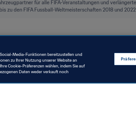
 Fahrzeugpartner für alle FIFA-Veranstaltungen und verlängerte
is zu den FIFA Fussball-Weltmeisterschaften 2018 und 2022
Social-Media-Funktionen bereitzustellen und
Präfer
ionen zu Ihrer Nutzung unserer Website an
Ihre Cookie-Präferenzen wählen, indem Sie auf
nbezogenen Daten weder verkauft noch
en Sie auch
chrichten und Themen
e und Dokumente