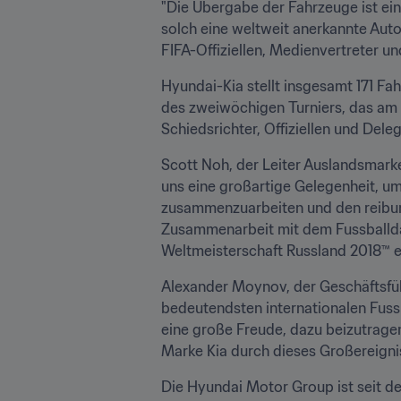
"Die Übergabe der Fahrzeuge ist ein
solch eine weltweit anerkannte Auto
FIFA-Offiziellen, Medienvertreter un
Hyundai-Kia stellt insgesamt 171 F
des zweiwöchigen Turniers, das am 2
Schiedsrichter, Offiziellen und Dele
Scott Noh, der Leiter Auslandsmarke
uns eine großartige Gelegenheit, um 
zusammenzuarbeiten und den reibung
Zusammenarbeit mit dem Fussballdach
Weltmeisterschaft Russland 2018™ e
Alexander Moynov, der Geschäftsführ
bedeutendsten internationalen Fussb
eine große Freude, dazu beizutragen
Marke Kia durch dieses Großereignis
Die Hyundai Motor Group ist seit d