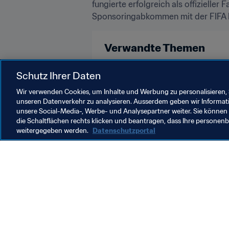
fungierte erfolgreich als offizieller
Sponsoringabkommen mit der FIFA b
Verwandte Themen
Marketing
Organisation
Schutz Ihrer Daten
Wir verwenden Cookies, um Inhalte und Werbung zu personalisieren, 
unseren Datenverkehr zu analysieren. Ausserdem geben wir Informat
unsere Social-Media-, Werbe- und Analysepartner weiter. Sie können 
die Schaltflächen rechts klicken und beantragen, dass Ihre persone
weitergegeben werden.
Datenschutzportal
Was die FIFA macht
Besuch
Legal
Alle Na
Transfersystem
Bericht