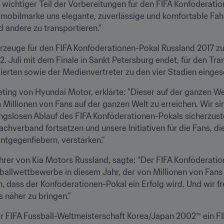
 wichtiger Teil der Vorbereitungen für den FIFA Konföderation
mobilmarke uns elegante, zuverlässige und komfortable Fahrz
d andere zu transportieren."
ahrzeuge für den FIFA Konföderationen-Pokal Russland 2017 z
. Juli mit dem Finale in Sankt Petersburg endet, für den Tra
gierten sowie der Medienvertreter zu den vier Stadien einges
ting von Hyundai Motor, erklärte: "Dieser auf der ganzen We
Millionen von Fans auf der ganzen Welt zu erreichen. Wir sind
slosen Ablauf des FIFA Konföderationen-Pokals sicherzuste
verband fortsetzen und unsere Initiativen für die Fans, die
ntgegenfiebern, verstärken."
er von Kia Motors Russland, sagte: "Der FIFA Konföderatione
allwettbewerbe in diesem Jahr, der von Millionen von Fans we
, dass der Konföderationen-Pokal ein Erfolg wird. Und wir f
 näher zu bringen."
er FIFA Fussball-Weltmeisterschaft Korea/Japan 2002™ ein F