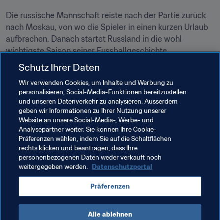
Die russische Mannschaft reiste nach der Partie zurück 
nach Moskau, von wo die Spieler in einen kurzen Urlaub 
aufbrachen. Danach startet Russland in die wohl 
wichtigste Saison seiner Fussballgeschichte.
Schutz Ihrer Daten
"Noch denke ich nicht an die WM", so Samedov 
gegenüber 
FIFA.com
, "denn wir haben ja gerade erst 
Wir verwenden Cookies, um Inhalte und Werbung zu
personalisieren, Social-Media-Funktionen bereitzustellen
dieses große Turnier beendet. Wir sind enttäuscht, doch 
und unseren Datenverkehr zu analysieren. Ausserdem
wir werden unseren Weg weiter gehen. Vor der 
geben wir Informationen zu Ihrer Nutzung unserer
russischen Nationalmannschaft liegt ein sehr wichtiges 
Website an unsere Social-Media-, Werbe- und
Jahr. Wir müssen die richtigen Schlüsse ziehen und in die 
Analysepartner weiter. Sie können Ihre Cookie-
Präferenzen wählen, indem Sie auf die Schaltflächen
richtige Richtung arbeiten."
rechts klicken und beantragen, dass Ihre
personenbezogenen Daten weder verkauft noch
weitergegeben werden.
Datenschutzportal
Verwandte Themen
Präferenzen
Mexico
Russia
UEFA
Concacaf
Alle ablehnen