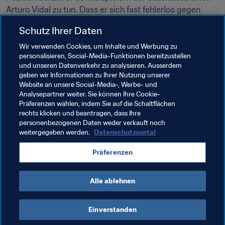
Arturo Vidal zu tun. Dass er sich fast fehlerlos gegen 
solch einen Spitzengegner wie Chile behaupten konnte, 
Schutz Ihrer Daten
unterstreicht seine Fähigkeiten umso mehr. "Wir haben 
versucht, über Ballbesitz die Spielkontrolle zu 
Wir verwenden Cookies, um Inhalte und Werbung zu
personalisieren, Social-Media-Funktionen bereitzustellen
bekommen, haben Moral bewiesen und sind 
und unseren Datenverkehr zu analysieren. Ausserdem
zurückgekommen", so Goretzka, dem wohl die Zukunft 
geben wir Informationen zu Ihrer Nutzung unserer
gehört. Vielleicht sogar die unmittelbare. Konstante 
Website an unsere Social-Media-, Werbe- und
Leistung ist höher einzuschätzen als ein herausragendes 
Analysepartner weiter. Sie können Ihre Cookie-
Präferenzen wählen, indem Sie auf die Schaltflächen
Spiel – das gilt gerade auch bei Löw.
rechts klicken und beantragen, dass Ihre
personenbezogenen Daten weder verkauft noch
weitergegeben werden.
Datenschutzportal
Verwandte Themen
Präferenzen
Germany
UEFA
Alle ablehnen
Einverstanden