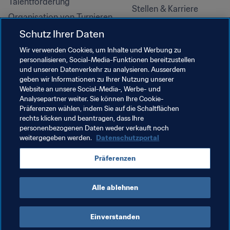
Talentförderung
Stellen & Karriere
Organisation von Turnieren
Nachhaltigkeit
Schutz Ihrer Daten
Menschenrechte und 
Wir verwenden Cookies, um Inhalte und Werbung zu
Antidiskriminierung
personalisieren, Social-Media-Funktionen bereitzustellen
und unseren Datenverkehr zu analysieren. Ausserdem
Gesundheit und Medizin
geben wir Informationen zu Ihrer Nutzung unserer
Bildungsinitiativen
Website an unsere Social-Media-, Werbe- und
Analysepartner weiter. Sie können Ihre Cookie-
Präferenzen wählen, indem Sie auf die Schaltflächen
rechts klicken und beantragen, dass Ihre
personenbezogenen Daten weder verkauft noch
weitergegeben werden.
Datenschutzportal
Präferenzen
Alle ablehnen
NUTZUNGSBEDINGUNGEN
FIFA-DATENSCHUTZPORTAL
DOWNLOADS
COOKIE-EINSTELLUNGEN
Urheberrechte © 1994–2025 FIFA. Alle Rechte vorbehalten.
Einverstanden
Cookie Settings