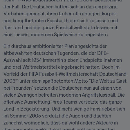
der Fall. Die Deutschen hatten sich an das ehrgeizige 
Vorhaben gemacht, ihren früher oft ruppigen, körper- 
und kampfbetonten Fussball hinter sich zu lassen und 
das Land und die ganze Fussballwelt stattdessen mit 
einer neuen, modernen Spielweise zu begeistern.
Ein durchaus ambitionierter Plan angesichts der 
altbewährten deutschen Tugenden, die der DFB-
Auswahl seit 1954 immerhin sieben Endspielteilnahmen 
und drei Weltmeistertitel eingebracht hatten. Doch im 
Vorfeld der FIFA Fussball-Weltmeisterschaft Deutschland 
2006™ unter dem spaßbetonten Motto "Die Welt zu Gast 
bei Freunden" setzten die Deutschen nun auf einen von 
vielen Zwängen befreiten modernen Angriffsfussball. Die 
offensive Ausrichtung ihres Teams versetzte das ganze 
Land in Begeisterung. Und nicht wenige Fans rieben sich 
im Sommer 2005 verdutzt die Augen und dachten 
zunächst womöglich, dass da wohl andere Akteure in 
das berühmte weiße Trikot geschlüpft sein müssten.