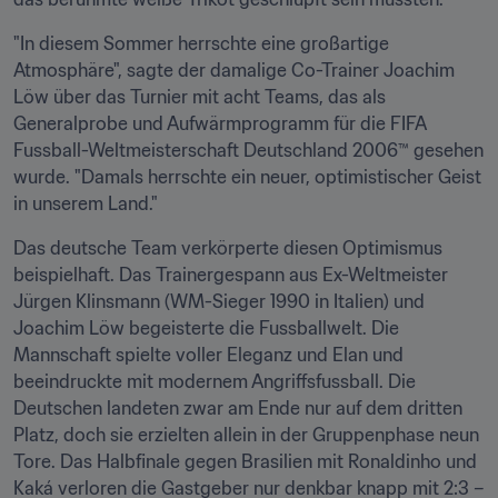
"In diesem Sommer herrschte eine großartige 
Atmosphäre", sagte der damalige Co-Trainer Joachim 
Löw über das Turnier mit acht Teams, das als 
Generalprobe und Aufwärmprogramm für die FIFA 
Fussball-Weltmeisterschaft Deutschland 2006™ gesehen 
wurde. "Damals herrschte ein neuer, optimistischer Geist 
in unserem Land."
Das deutsche Team verkörperte diesen Optimismus 
beispielhaft. Das Trainergespann aus Ex-Weltmeister 
Jürgen Klinsmann (WM-Sieger 1990 in Italien) und 
Joachim Löw begeisterte die Fussballwelt. Die 
Mannschaft spielte voller Eleganz und Elan und 
beeindruckte mit modernem Angriffsfussball. Die 
Deutschen landeten zwar am Ende nur auf dem dritten 
Platz, doch sie erzielten allein in der Gruppenphase neun 
Tore. Das Halbfinale gegen Brasilien mit Ronaldinho und 
Kaká verloren die Gastgeber nur denkbar knapp mit 2:3 – 