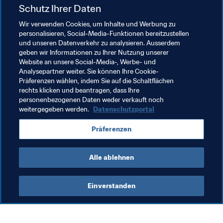
Schutz Ihrer Daten
Im Sommer treten die Deutschen nun als amtierender 
Weltmeister erneut bei dem Turnier an, mit dem damals 
Wir verwenden Cookies, um Inhalte und Werbung zu
personalisieren, Social-Media-Funktionen bereitzustellen
eine neue Ära voller Optimismus, Hoffnung und 
und unseren Datenverkehr zu analysieren. Ausserdem
Veränderung begann. Die Fans können darauf hoffen, 
geben wir Informationen zu Ihrer Nutzung unserer
erneut viele Tore und mitreißenden Fussball von dem 
Website an unsere Social-Media-, Werbe- und
Team zu sehen, dessen Keimzelle im Fussballsommer 
Analysepartner weiter. Sie können Ihre Cookie-
Präferenzen wählen, indem Sie auf die Schaltflächen
2005 zu finden ist.
rechts klicken und beantragen, dass Ihre
personenbezogenen Daten weder verkauft noch
weitergegeben werden.
Datenschutzportal
Verwandte Themen
Präferenzen
Turniere
Germany
UEFA
Alle ablehnen
Einverstanden