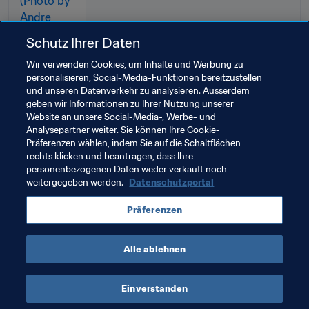
Schutz Ihrer Daten
Wir verwenden Cookies, um Inhalte und Werbung zu
personalisieren, Social-Media-Funktionen bereitzustellen
und unseren Datenverkehr zu analysieren. Ausserdem
geben wir Informationen zu Ihrer Nutzung unserer
Website an unsere Social-Media-, Werbe- und
Verwandte Themen
Analysepartner weiter. Sie können Ihre Cookie-
Präferenzen wählen, indem Sie auf die Schaltflächen
rechts klicken und beantragen, dass Ihre
FIFA Klub-Weltmeisterschaft VAE 2021™
personenbezogenen Daten weder verkauft noch
weitergegeben werden.
Datenschutzportal
Saudi Arabia
AFC
United Arab Emirates
Präferenzen
England
UEFA
Mexico
Concacaf
Alle ablehnen
Einverstanden