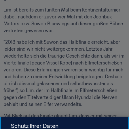
Lim ist bereits zum fünften Mal beim Kontinentalturnier 
dabei, nachdem er zuvor vier Mal mit den Jeonbuk 
Motors bzw. Suwon Bluewings auf dieser großen Bühne 
vertreten gewesen war. 
"2018 habe ich mit Suwon das Halbfinale erreicht, aber 
leider sind wir nicht weitergekommen. Letztes Jahr 
wiederholte sich die traurige Geschichte dann, als wir im 
Viertelfinale [gegen Vissel Kobe] nach Elfmeterschießen 
verloren. Diese Erfahrungen waren sehr wichtig für mich 
und haben zu meiner Entwicklung beigetragen. Deshalb 
bin ich diesmal gelassener und selbstbewusster als 
früher", so Lim, der im Halbfinale im Elfmeterschießen 
gegen den Titelverteidiger Ulsan Hyundai die Nerven 
behielt und seinen Elfer verwandelte.
Mit Blick auf das Finale glaubt Lim, dass er mit seiner 
Erfahrung gegen Al Hilal gut dasteht. "Die meisten Leute 
Schutz Ihrer Daten