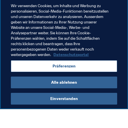
denken, dass man mit zunehmendem Alter auch Form 
Wir verwenden Cookies, um Inhalte und Werbung zu
einbüßt. Aber ich sehe das anders. Wenn ich als 
personalisieren, Social-Media-Funktionen bereitzustellen
erfahrener Spieler auf den Platz gehe, glaube ich an 
und unseren Datenverkehr zu analysieren. Ausserdem
meine Fähigkeiten. Mein Ziel ist es, eine bessere Leistung 
geben wir Informationen zu Ihrer Nutzung unserer
abzuliefern", meint er abschließend.
Website an unsere Social-Media-, Werbe- und
Analysepartner weiter. Sie können Ihre Cookie-
Präferenzen wählen, indem Sie auf die Schaltflächen
rechts klicken und beantragen, dass Ihre
Verwandte Themen
personenbezogenen Daten weder verkauft noch
weitergegeben werden.
Datenschutzportal
FIFA Klub-Weltmeisterschaft VAE 2021™
Präferenzen
Korea Republic
AFC
Alle ablehnen
Einverstanden