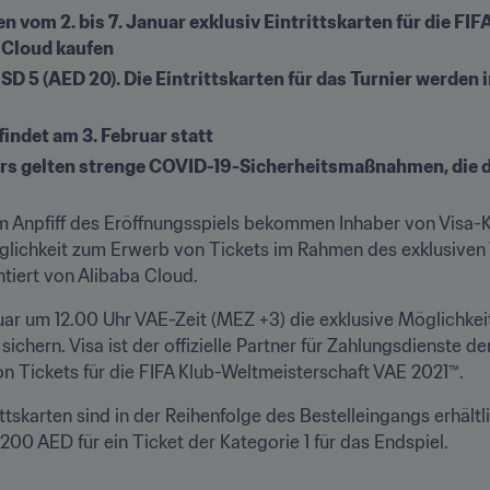
 vom 2. bis 7. Januar exklusiv Eintrittskarten für die FI
 Cloud kaufen
SD 5 (AED 20). Die Eintrittskarten für das Turnier werden i
indet am 3. Februar statt 
s gelten strenge COVID-19-Sicherheitsmaßnahmen, die di
 Anpfiff des Eröffnungsspiels bekommen Inhaber von Visa-K
glichkeit zum Erwerb von Tickets im Rahmen des exklusiven V
iert von Alibaba Cloud.
ar um 12.00 Uhr VAE-Zeit (MEZ +3) die exklusive Möglichkeit,
ichern. Visa ist der offizielle Partner für Zahlungsdienste de
 Tickets für die FIFA Klub-Weltmeisterschaft VAE 2021™.
ttskarten sind in der Reihenfolge des Bestelleingangs erhältl
 200 AED für ein Ticket der Kategorie 1 für das Endspiel.