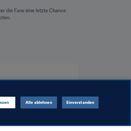
er die Fans eine letzte Chance 
ten.
enzen
Alle ablehnen
Einverstanden