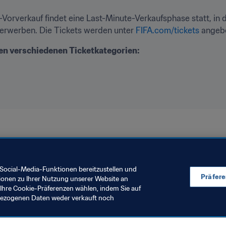
Vorverkauf findet eine Last-Minute-Verkaufsphase statt, in d
 erwerben. Die Tickets werden unter 
FIFA.com/tickets 
angebo
en verschiedenen Ticketkategorien:

 2021™
Social-Media-Funktionen bereitzustellen und
Präfer
ionen zu Ihrer Nutzung unserer Website an
Ihre Cookie-Präferenzen wählen, indem Sie auf
nbezogenen Daten weder verkauft noch