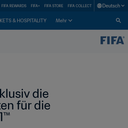
Deutsch
FIFA REWARDS
FIFA+
FIFA STORE
FIFA COLLECT
KETS & HOSPITALITY
Mehr
lusiv die 
n für die 
1™