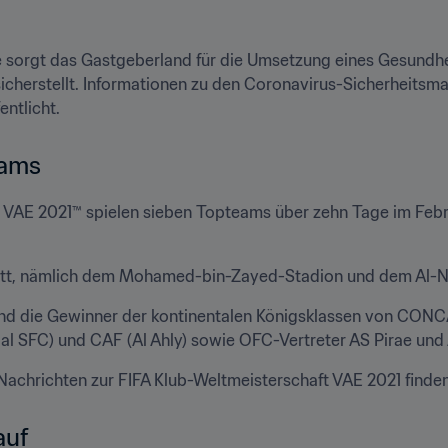
orgt das Gastgeberland für die Umsetzung eines Gesundheit
 sicherstellt. Informationen zu den Coronavirus-Sicherheitsm
ntlicht.
ams 
t VAE 2021™ spielen sieben Topteams über zehn Tage im Febr
statt, nämlich dem Mohamed-bin-Zayed-Stadion und dem Al-N
nd die Gewinner der kontinentalen Königsklassen von CONCA
 SFC) und CAF (Al Ahly) sowie OFC-Vertreter AS Pirae und Al
Nachrichten zur FIFA Klub-Weltmeisterschaft VAE 2021 finden 
uf