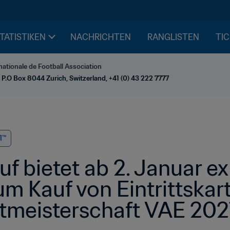
STATISTIKEN
NACHRICHTEN
RANGLISTEN
TIC
nationale de Football Association
 P.O Box 8044 Zurich, Switzerland, +41 (0) 43 222 7777
1™
f bietet ab 2. Januar exk
m Kauf von Eintrittskarte
tmeisterschaft VAE 202