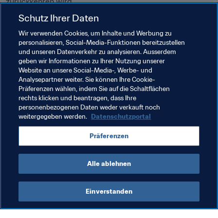
zurückkehren wird."
Schutz Ihrer Daten
Da diese Entscheidung des Trainers nicht erwartet 
wurde, konnte Perez auch noch nichts über einen 
Wir verwenden Cookies, um Inhalte und Werbung zu
personalisieren, Social-Media-Funktionen bereitzustellen
möglichen Nachfolger sagen.
und unseren Datenverkehr zu analysieren. Ausserdem
geben wir Informationen zu Ihrer Nutzung unserer
Website an unsere Social-Media-, Werbe- und
Analysepartner weiter. Sie können Ihre Cookie-
Präferenzen wählen, indem Sie auf die Schaltflächen
rechts klicken und beantragen, dass Ihre
personenbezogenen Daten weder verkauft noch
weitergegeben werden.
Datenschutzportal
Verwandte Themen
Präferenzen
Turniere
France
Alle ablehnen
Einverstanden