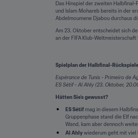
Das Hinspiel der zweiten Halbfinal-
und Islam Mohareb bereits in der ers
Abdelmoumene Djabou durchaus die 
Am 23. Oktober entscheidet sich der
an der FIFA Klub-Weltmeisterschaft t
Spielplan der Halbfinal-Rückspiel
Espérance de Tunis - Primeiro de Ago
ES Sétif - Al Ahly (23. Oktober, 20.0
Hätten Sie's gewusst?
ES Sétif
 mag in diesem Halbfina
Gruppenphase stand die Elf na
Wand, kam aber dennoch weiter
Al Ahly
 wiederum geht mit viel 