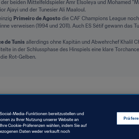
 der beiden Mittelfeldspieler Amr Elsoleya und Mohamed "Mi
or Ajayi und der Tunesier Ali Maaloul.
einzig 
Primeiro de Agosto
 die CAF Champions League noch
inne verweisen (1994 und 2011). Auch ES Sétif gewann das Tur
e de Tunis
 allerdings ohne Kapitän und Abwehrchef Khali
telte in der Schlussphase des Hinspiels eine klare Torchance 
r die Rot-Gelben.
Social-Media-Funktionen bereitzustellen und
Präfer
ionen zu Ihrer Nutzung unserer Website an
Ihre Cookie-Präferenzen wählen, indem Sie auf
nbezogenen Daten weder verkauft noch