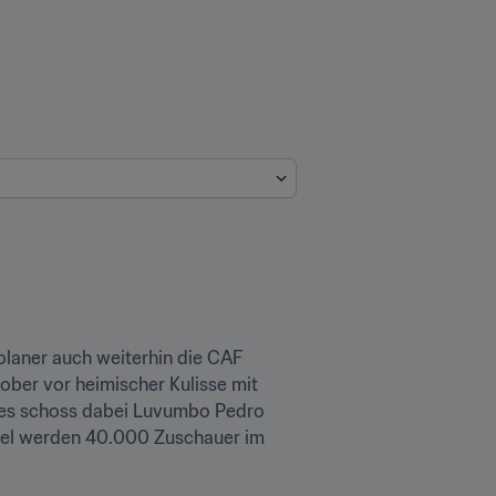
laner auch weiterhin die CAF 
Champions League auf. So schlug die Überraschungsmannschaft im Halbfinal-Hinspiel am 2. Oktober vor heimischer Kulisse mit 
ges schoss dabei Luvumbo Pedro 
piel werden 40.000 Zuschauer im 