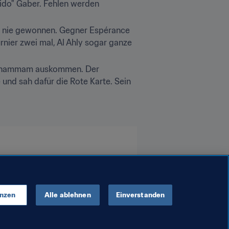
do" Gaber. Fehlen werden 
 nie gewonnen. Gegner Espérance 
nier zwei mal, Al Ahly sogar ganze 
l Chammam auskommen. Der 
und sah dafür die Rote Karte. Sein 
enzen
Alle ablehnen
Einverstanden