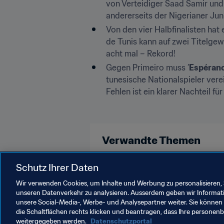
von Verteidiger Saad Samir und
andererseits der Nigerianer Juni
Von den vier Halbfinalisten hat 
de Tunis kann auf zwei Titelgew
acht mal – Rekord!
Gegen Primeiro muss ’
Espéranc
tunesische Nationalspieler verei
Fehlen ist ein klarer Nachteil fü
Verwandte Themen
Turniere
Schutz Ihrer Daten
Wir verwenden Cookies, um Inhalte und Werbung zu personalisieren, 
unseren Datenverkehr zu analysieren. Ausserdem geben wir Informat
unsere Social-Media-, Werbe- und Analysepartner weiter. Sie können 
die Schaltflächen rechts klicken und beantragen, dass Ihre persone
weitergegeben werden.
Datenschutzportal