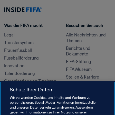
Was die FIFA macht
Besuchen Sie auch
Legal
Alle Nachrichten und 
Themen
Transfersystem
Berichte und 
Frauenfussball
Dokumente
Fussballförderung
FIFA-Stiftung
Innovation
FIFA Museum
Talentförderung
Stellen & Karriere
Organisation von Turnieren
Nachhaltigkeit
Schutz Ihrer Daten
Menschenrechte und 
Wir verwenden Cookies, um Inhalte und Werbung zu
Antidiskriminierung
personalisieren, Social-Media-Funktionen bereitzustellen
und unseren Datenverkehr zu analysieren. Ausserdem
Gesundheit und Medizin
geben wir Informationen zu Ihrer Nutzung unserer