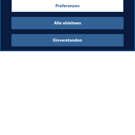
Präferenzen
Turniere
Alle ablehnen
Einverstanden
Was die FIFA macht
Besuchen Sie auch
Legal
Alle Nachrichten und 
Themen
Transfersystem
Berichte und 
Frauenfussball
Dokumente
Fussballförderung
FIFA-Stiftung
Innovation
FIFA Museum
Talentförderung