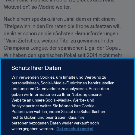
Motivation", so Modrić weiter.
Nach einem spektakulären Jahr, dem er mit einem 
Titelgewinn in den Emiraten die Krone aufsetzen will, 
denkt er schon an die nächsten Herausforderungen. 
"Mein Ziel ist es, weitere Titel zu gewinnen. In der 
Champions League, der spanischen Liga, der Copa ... 
Wir haben den spanischen Pokal seit 2014 nicht mehr 
gewonnen, daher würde ich den Wettbewerb gerne noch 
Schutz Ihrer Daten
einmal gewinnen ... Ich strebe bei jedem Turnier, an dem 
ich teilnehme, nach dem Titelgewinn. Ich bin noch immer 
Wir verwenden Cookies, um Inhalte und Werbung zu
personalisieren, Social-Media-Funktionen bereitzustellen
hoch motiviert und werde hart arbeiten, um mich auf 
und unseren Datenverkehr zu analysieren. Ausserdem
einem Niveau zu präsentieren, auf dem ich dem Team 
geben wir Informationen zu Ihrer Nutzung unserer
nützlich sein kann."
Website an unsere Social-Media-, Werbe- und
Analysepartner weiter. Sie können Ihre Cookie-
Präferenzen wählen, indem Sie auf die Schaltflächen
rechts klicken und beantragen, dass Ihre
personenbezogenen Daten weder verkauft noch
weitergegeben werden.
Datenschutzportal
Verwandte Themen