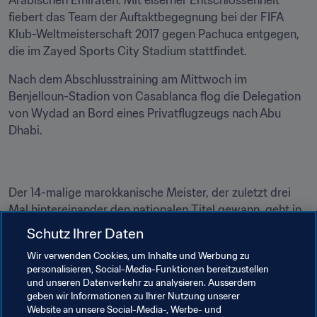
Arabischen Emiraten. Mit eiserner Entschlossenheit 
fiebert das Team der Auftaktbegegnung bei der FIFA 
Klub-Weltmeisterschaft 2017 gegen Pachuca entgegen, 
die im Zayed Sports City Stadium stattfindet.
Nach dem Abschlusstraining am Mittwoch im 
Benjelloun-Stadion von Casablanca flog die Delegation 
von Wydad an Bord eines Privatflugzeugs nach Abu 
Dhabi.
Der 14-malige marokkanische Meister, der zuletzt drei 
Mal hintereinander den nationalen Titel gewann, geht in 
bester Verfassung und mit großem Selbstbewusstsein in 
Schutz Ihrer Daten
das Turnier. Der Kern des Kaders, der in der Champions 
Wir verwenden Cookies, um Inhalte und Werbung zu
League triumphierte, konnte gehalten werden in der 
personalisieren, Social-Media-Funktionen bereitzustellen
Hoffnung, in den Emiraten konkurrenzfähig zu sein.
und unseren Datenverkehr zu analysieren. Ausserdem
geben wir Informationen zu Ihrer Nutzung unserer
Wydad wird versuchen, den Erfolg des Lokalrivalen Raja 
Website an unsere Social-Media-, Werbe- und