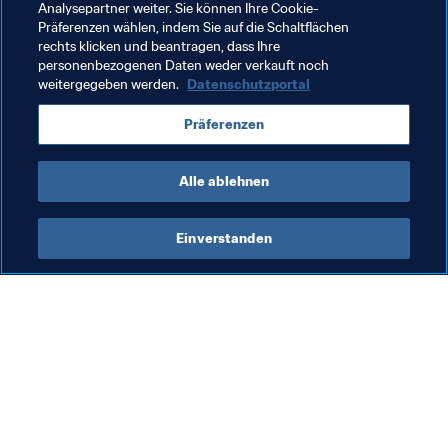
Casablanca zu wiederholen, der in der Auflage von 2013 
Analysepartner weiter. Sie können Ihre Cookie-
Präferenzen wählen, indem Sie auf die Schaltflächen
in Marokko ins Finale gegen Bayern München einzog.
rechts klicken und beantragen, dass Ihre
personenbezogenen Daten weder verkauft noch
weitergegeben werden.
Datenschutzportal
Verwandte Themen
Präferenzen
Mexico
Morocco
CAF
Concacaf
Alle ablehnen
Einverstanden
Was die FIFA macht
Besuchen Sie auch
Legal
Alle Nachrichten und 
Themen
Transfersystem