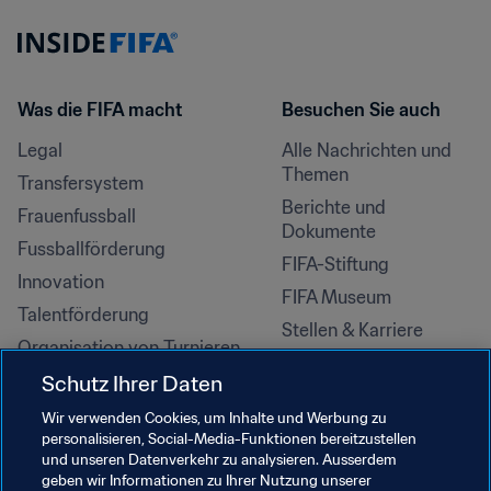
Was die FIFA macht
Besuchen Sie auch
Legal
Alle Nachrichten und 
Themen
Transfersystem
Berichte und 
Frauenfussball
Dokumente
Fussballförderung
FIFA-Stiftung
Innovation
FIFA Museum
Talentförderung
Stellen & Karriere
Organisation von Turnieren
Nachhaltigkeit
Schutz Ihrer Daten
Menschenrechte und 
Wir verwenden Cookies, um Inhalte und Werbung zu
Antidiskriminierung
personalisieren, Social-Media-Funktionen bereitzustellen
und unseren Datenverkehr zu analysieren. Ausserdem
Gesundheit und Medizin
geben wir Informationen zu Ihrer Nutzung unserer