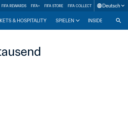
Deutsch
FIFA REWARDS
FIFA+
FIFA STORE
FIFA COLLECT
KETS & HOSPITALITY
SPIELEN
INSIDE FIFA
rtausend