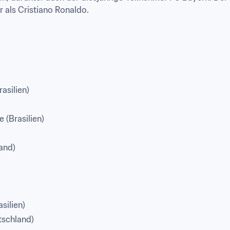
r als Cristiano Ronaldo.
asilien)
 (Brasilien)
and)
silien)
tschland)