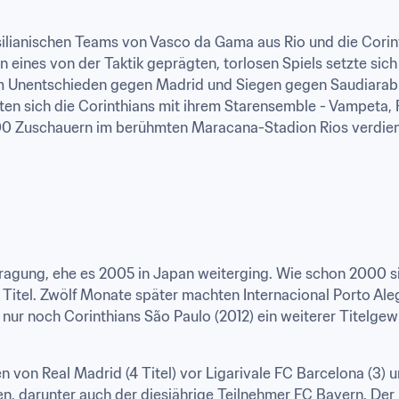
silianischen Teams von Vasco da Gama aus Rio und die Corinth
 eines von der Taktik geprägten, torlosen Spiels setzte sich 
m Unentschieden gegen Madrid und Siegen gegen Saudiarabi
ten sich die Corinthians mit ihrem Starensemble - Vampeta, 
000 Zuschauern im berühmten Maracana-Stadion Rios verdient 
tragung, ehe es 2005 in Japan weiterging. Wie schon 2000 s
itel. Zwölf Monate später machten Internacional Porto Alegre
g nur noch Corinthians São Paulo (2012) ein weiterer Titelge
von Real Madrid (4 Titel) vor Ligarivale FC Barcelona (3) un
n, darunter auch der diesjährige Teilnehmer FC Bayern. Der 