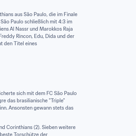
ians aus São Paulo, die im Finale 
São Paulo schließlich mit 4:3 im 
ens Al Nassr und Marokkos Raja 
Freddy Rincon, Edu, Dida und der 
den Titel eines 
icherte sich mit dem FC São Paulo 
 das brasilianische "Triple" 
winn. Ansonsten gewann stets das 
d Corinthians (2). Sieben weitere 
beste Torschütze der 