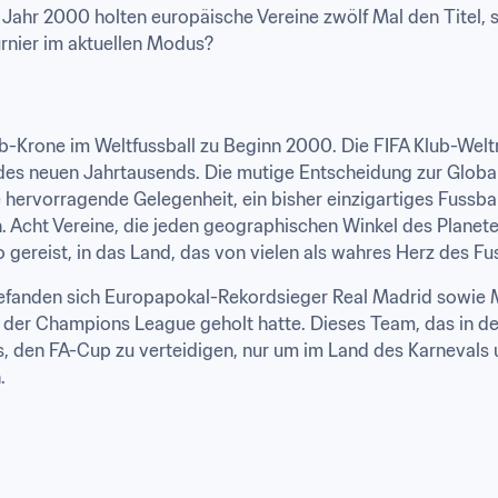
Jahr 2000 holten europäische Vereine zwölf Mal den Titel, s
urnier im aktuellen Modus?
Krone im Weltfussball zu Beginn 2000. Die FIFA Klub-Weltme
r des neuen Jahrtausends. Die mutige Entscheidung zur Global
hervorragende Gelegenheit, ein bisher einzigartiges Fussball
. Acht Vereine, die jeden geographischen Winkel des Planeten
gereist, in das Land, das von vielen als wahres Herz des Fus
efanden sich Europapokal-Rekordsieger Real Madrid sowie M
n der Champions League geholt hatte. Dieses Team, das in der
us, den FA-Cup zu verteidigen, nur um im Land des Karnevals
.