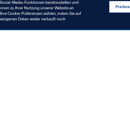
Social-Media-Funktionen bereitzustellen und
Präfer
ionen zu Ihrer Nutzung unserer Website an
Ihre Cookie-Präferenzen wählen, indem Sie auf
nbezogenen Daten weder verkauft noch
en Sie auch
chrichten und Themen
e und Dokumente
ftung
seum
& Karriere