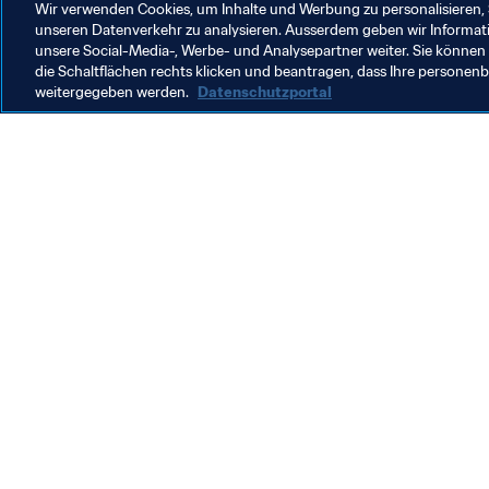
Wir verwenden Cookies, um Inhalte und Werbung zu personalisieren, 
unseren Datenverkehr zu analysieren. Ausserdem geben wir Informat
unsere Social-Media-, Werbe- und Analysepartner weiter. Sie können 
die Schaltflächen rechts klicken und beantragen, dass Ihre persone
weitergegeben werden.
Datenschutzportal
Was die FIFA macht
Besuch
Legal
Alle Na
Transfersystem
Bericht
Frauenfussball
FIFA-Sti
Fussballförderung
FIFA Mu
Innovation
Stellen 
Talentförderung
Organisation von Turnieren
Nachhaltigkeit