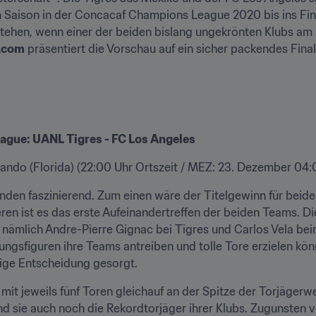
n Saison in der Concacaf Champions League 2020 bis ins Fin
 stehen, wenn einer der beiden bislang ungekrönten Klubs am
.com
 präsentiert die Vorschau auf ein sicher packendes Final
ague: UANL Tigres - FC Los Angeles
lando (Florida) (22:00 Uhr Ortszeit / MEZ: 23. Dezember 04:
nden faszinierend. Zum einen wäre der Titelgewinn für beide
ren ist es das erste Aufeinandertreffen der beiden Teams. Die
nämlich Andre-Pierre Gignac bei Tigres und Carlos Vela bei
ungsfiguren ihre Teams antreiben und tolle Tore erzielen kön
tige Entscheidung gesorgt.
it jeweils fünf Toren gleichauf an der Spitze der Torjägerwe
d sie auch noch die Rekordtorjäger ihrer Klubs. Zugunsten vo