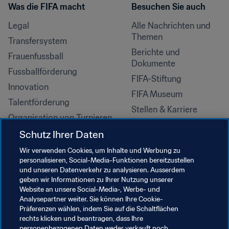
Was die FIFA macht
Besuchen Sie auch
Legal
Alle Nachrichten und 
Themen
Transfersystem
Berichte und 
Frauenfussball
Dokumente
Fussballförderung
FIFA-Stiftung
Innovation
FIFA Museum
Talentförderung
Stellen & Karriere
Organisation von Turnieren
Nachhaltigkeit
Schutz Ihrer Daten
Menschenrechte und 
Wir verwenden Cookies, um Inhalte und Werbung zu
Antidiskriminierung
personalisieren, Social-Media-Funktionen bereitzustellen
und unseren Datenverkehr zu analysieren. Ausserdem
Gesundheit und Medizin
geben wir Informationen zu Ihrer Nutzung unserer
Bildungsinitiativen
Website an unsere Social-Media-, Werbe- und
Analysepartner weiter. Sie können Ihre Cookie-
Präferenzen wählen, indem Sie auf die Schaltflächen
rechts klicken und beantragen, dass Ihre
personenbezogenen Daten weder verkauft noch