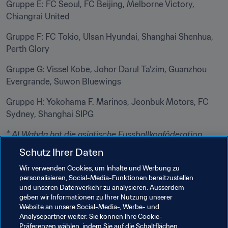
Gruppe E: FC Seoul, FC Beijing, Melborne Victory, 
Chiangrai United
Gruppe F: FC Tokio, Ulsan Hyundai, Shanghai Shenhua, 
Perth Glory
Gruppe G: Vissel Kobe, Johor Darul Ta'zim, Guanzhou 
Evergrande, Suwon Bluewings
Gruppe H: Yokohama F. Marinos, Jeonbuk Motors, FC 
Sydney, Shanghai SIPG
*
Al Wahda hat die asiatische Fussballkonföderation 
(AFC) unterrichtet, dass das Team nicht nach Katar 
Schutz Ihrer Daten
reisen kann, da mehrere Klubmitglieder positiv auf 
Wir verwenden Cookies, um Inhalte und Werbung zu
COVID-19 getestet wurden. Die Angelegenheit wird in 
personalisieren, Social-Media-Funktionen bereitzustellen
Übereinstimmung mit dem Reglement für eine 
und unseren Datenverkehr zu analysieren. Ausserdem
Entscheidung an die zuständigen AFC-Gremien 
geben wir Informationen zu Ihrer Nutzung unserer
verwiesen.
Website an unsere Social-Media-, Werbe- und
Analysepartner weiter. Sie können Ihre Cookie-
Präferenzen wählen, indem Sie auf die Schaltflächen