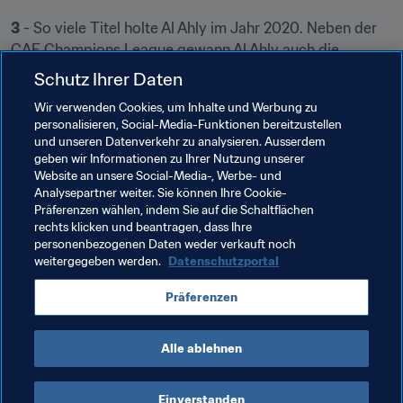
3
 - So viele Titel holte Al Ahly im Jahr 2020. Neben der 
CAF Champions League gewann Al Ahly auch die 
ägyptische Meisterschaft und den ägyptischen 
Schutz Ihrer Daten
Pokalwettbewerb und feierte ein historisches 
Triple
.
Wir verwenden Cookies, um Inhalte und Werbung zu
personalisieren, Social-Media-Funktionen bereitzustellen
Hätten Sie's gewusst?
und unseren Datenverkehr zu analysieren. Ausserdem
geben wir Informationen zu Ihrer Nutzung unserer
Al Ahly verbindet gute und schlechte Erlebnisse mit Pitso 
Website an unsere Social-Media-, Werbe- und
Analysepartner weiter. Sie können Ihre Cookie-
Mosimane. Der Südafrikaner war Trainer der Mamelodi 
Präferenzen wählen, indem Sie auf die Schaltflächen
Sundowns, als diese 2019 Al Ahly aus dem Turnier 
rechts klicken und beantragen, dass Ihre
warfen. 2020 wurde er dann vor dem Halbfinale Trainer 
personenbezogenen Daten weder verkauft noch
der 
Red Devils
 und führte sie zum neunten Titelgewinn in 
weitergegeben werden.
Datenschutzportal
der CAF Champions League.
Präferenzen
Alle ablehnen
Einverstanden