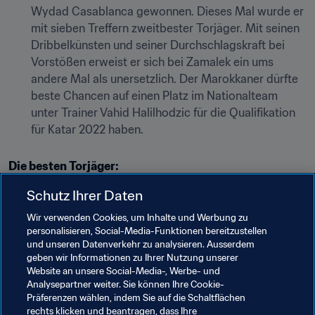
Wydad Casablanca gewonnen. Dieses Mal wurde er 
mit sieben Treffern zweitbester Torjäger. Mit seinen 
Dribbelkünsten und seiner Durchschlagskraft bei 
Vorstößen erweist er sich bei Zamalek ein ums 
andere Mal als unersetzlich. Der Marokkaner dürfte 
beste Chancen auf einen Platz im Nationalteam 
unter Trainer Vahid Halilhodzic für die Qualifikation 
für Katar 2022 haben.
Die besten Torjäger:
Schutz Ihrer Daten
Karim Aribi, Etoile du Sahel, 10 Tore
Mostafa Mohamed, Zamalek, 8 Tore
Wir verwenden Cookies, um Inhalte und Werbung zu
personalisieren, Social-Media-Funktionen bereitzustellen
Jackson Muleka, TP Mazembe, 7 Tore
und unseren Datenverkehr zu analysieren. Ausserdem
Achraf Bencharki, Zamalek, 7 Tore
geben wir Informationen zu Ihrer Nutzung unserer
Website an unsere Social-Media-, Werbe- und
Bester Spieler im Finale:
Analysepartner weiter. Sie können Ihre Cookie-
Präferenzen wählen, indem Sie auf die Schaltflächen
• Mohamed Magdy Afsha
rechts klicken und beantragen, dass Ihre