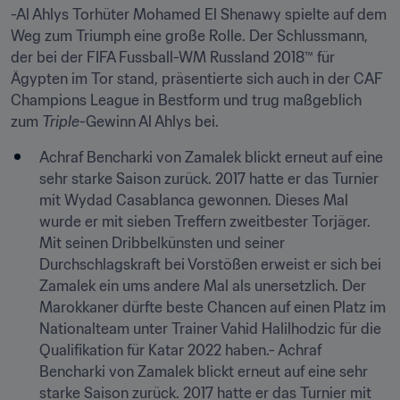
-Al Ahlys Torhüter Mohamed El Shenawy spielte auf dem 
Weg zum Triumph eine große Rolle. Der Schlussmann, 
der bei der FIFA Fussball-WM Russland 2018™ für 
Ägypten im Tor stand, präsentierte sich auch in der CAF 
Champions League in Bestform und trug maßgeblich 
zum 
Triple
-Gewinn Al Ahlys bei.
Achraf Bencharki von Zamalek blickt erneut auf eine 
sehr starke Saison zurück. 2017 hatte er das Turnier 
mit Wydad Casablanca gewonnen. Dieses Mal 
wurde er mit sieben Treffern zweitbester Torjäger. 
Mit seinen Dribbelkünsten und seiner 
Durchschlagskraft bei Vorstößen erweist er sich bei 
Zamalek ein ums andere Mal als unersetzlich. Der 
Marokkaner dürfte beste Chancen auf einen Platz im 
Nationalteam unter Trainer Vahid Halilhodzic für die 
Qualifikation für Katar 2022 haben.- Achraf 
Bencharki von Zamalek blickt erneut auf eine sehr 
starke Saison zurück. 2017 hatte er das Turnier mit 