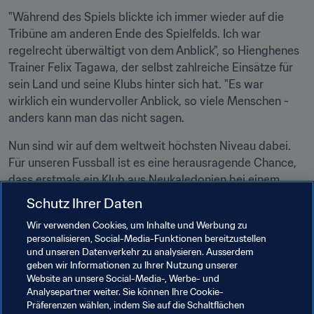
"Während des Spiels blickte ich immer wieder auf die 
Tribüne am anderen Ende des Spielfelds. Ich war 
regelrecht überwältigt von dem Anblick", so Hienghenes 
Trainer Felix Tagawa, der selbst zahlreiche Einsätze für 
sein Land und seine Klubs hinter sich hat. "Es war 
wirklich ein wundervoller Anblick, so viele Menschen - 
anders kann man das nicht sagen.
Nun sind wir auf dem weltweit höchsten Niveau dabei. 
Für unseren Fussball ist es eine herausragende Chance, 
dass erstmals ein Klub aus Neukaledonien bei einem 
FIFA-Turnier dabei ist", so Tagawa gegenüber 
FIFA.com
.
Schutz Ihrer Daten
"Eine Weltmeisterschaft ist der Traum eines jeden 
Wir verwenden Cookies, um Inhalte und Werbung zu
personalisieren, Social-Media-Funktionen bereitzustellen
Fussballers, also per Definition eine Riesensache. Das 
und unseren Datenverkehr zu analysieren. Ausserdem
bedeutet für alle im neukaledonischen Fussball eine 
geben wir Informationen zu Ihrer Nutzung unserer
enorme Motivation."
Website an unsere Social-Media-, Werbe- und
Analysepartner weiter. Sie können Ihre Cookie-
Präferenzen wählen, indem Sie auf die Schaltflächen