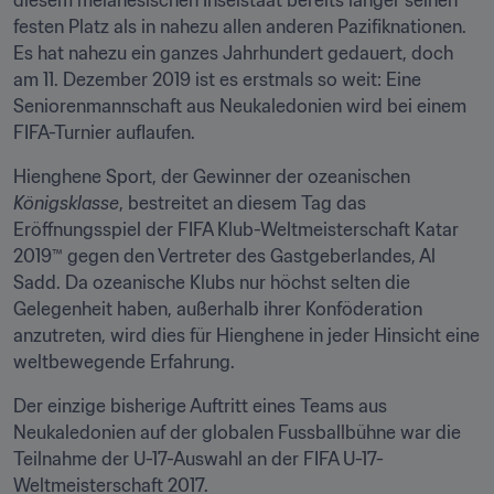
diesem melanesischen Inselstaat bereits länger seinen 
festen Platz als in nahezu allen anderen Pazifiknationen. 
Es hat nahezu ein ganzes Jahrhundert gedauert, doch 
am 11. Dezember 2019 ist es erstmals so weit: Eine 
Seniorenmannschaft aus Neukaledonien wird bei einem 
FIFA-Turnier auflaufen.
Hienghene Sport, der Gewinner der ozeanischen 
Königsklasse
, bestreitet an diesem Tag das 
Eröffnungsspiel der FIFA Klub-Weltmeisterschaft Katar 
2019™ gegen den Vertreter des Gastgeberlandes, Al 
Sadd. Da ozeanische Klubs nur höchst selten die 
Gelegenheit haben, außerhalb ihrer Konföderation 
anzutreten, wird dies für Hienghene in jeder Hinsicht eine 
weltbewegende Erfahrung.
Der einzige bisherige Auftritt eines Teams aus 
Neukaledonien auf der globalen Fussballbühne war die 
Teilnahme der U-17-Auswahl an der FIFA U-17-
Weltmeisterschaft 2017.