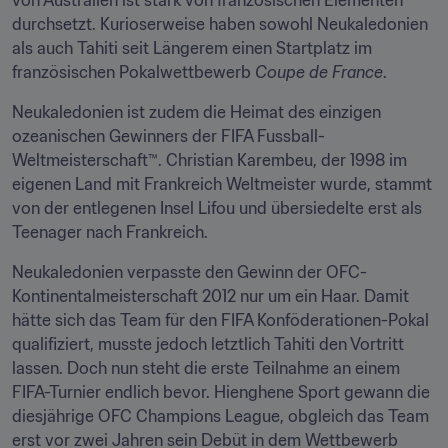
von Australien ist stark von französischen Elementen 
durchsetzt. Kurioserweise haben sowohl Neukaledonien 
als auch Tahiti seit Längerem einen Startplatz im 
französischen Pokalwettbewerb 
Coupe de France
.
Neukaledonien ist zudem die Heimat des einzigen 
ozeanischen Gewinners der FIFA Fussball-
Weltmeisterschaft™. Christian Karembeu, der 1998 im 
eigenen Land mit Frankreich Weltmeister wurde, stammt 
von der entlegenen Insel Lifou und übersiedelte erst als 
Teenager nach Frankreich.
Neukaledonien verpasste den Gewinn der OFC-
Kontinentalmeisterschaft 2012 nur um ein Haar. Damit 
hätte sich das Team für den FIFA Konföderationen-Pokal 
qualifiziert, musste jedoch letztlich Tahiti den Vortritt 
lassen. Doch nun steht die erste Teilnahme an einem 
FIFA-Turnier endlich bevor. Hienghene Sport gewann die 
diesjährige OFC Champions League, obgleich das Team 
erst vor zwei Jahren sein Debüt in dem Wettbewerb 