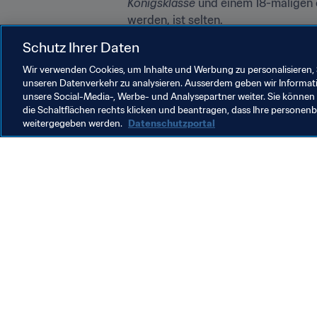
Königsklasse 
und einem 18-maligen e
werden, ist selten.
Schutz Ihrer Daten
Im bald anbrechenden neuen Jahrzeh
könnten Henderson und Co. das alte
Wir verwenden Cookies, um Inhalte und Werbung zu personalisieren, 
unseren Datenverkehr zu analysieren. Ausserdem geben wir Informat
unsere Social-Media-, Werbe- und Analysepartner weiter. Sie können 
die Schaltflächen rechts klicken und beantragen, dass Ihre persone
weitergegeben werden.
Datenschutzportal
Was die FIFA macht
Besuch
Legal
Alle Na
Transfersystem
Bericht
Frauenfussball
FIFA-Sti
Fussballförderung
FIFA Mu
Innovation
Stellen 