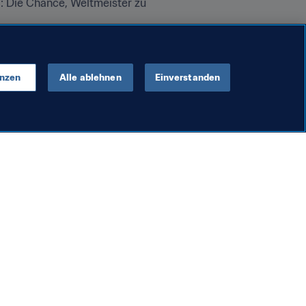
: Die Chance, Weltmeister zu 
sterschaft winken. Vorher aber 
enzen
Alle ablehnen
Einverstanden