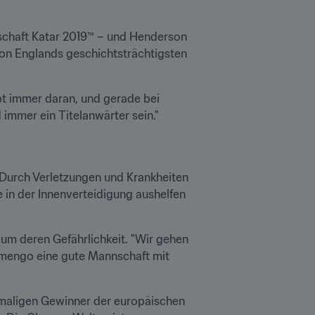
schaft Katar 2019™ – und Henderson 
on Englands geschichtsträchtigsten 
bt immer daran, und gerade bei 
immer ein Titelanwärter sein."
 Durch Verletzungen und Krankheiten 
 in der Innenverteidigung aushelfen 
um deren Gefährlichkeit. "Wir gehen 
lamengo eine gute Mannschaft mit 
Es lockt ein bislang einmaliges Kapitel in der Vereinsgeschichte – etwas, das es bei einem sechsmaligen Gewinner der europäischen 