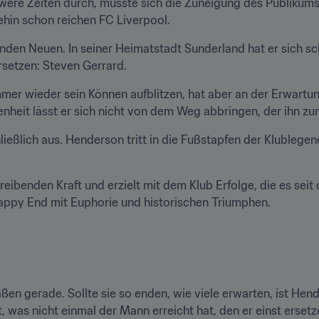
re Zeiten durch, musste sich die Zuneigung des Publikums e
ehin schon reichen FC Liverpool.
enden Neuen. In seiner Heimatstadt Sunderland hat er sich sc
rsetzen: Steven Gerrard.
mmer wieder sein Können aufblitzen, hat aber an der Erwartu
enheit lässt er sich nicht von dem Weg abbringen, der ihn z
hließlich aus. Henderson tritt in die Fußstapfen der Klublege
reibenden Kraft und erzielt mit dem Klub Erfolge, die es seit 
appy End mit Euphorie und historischen Triumphen.
aßen gerade. Sollte sie so enden, wie viele erwarten, ist Hend
, was nicht einmal der Mann erreicht hat, den er einst erset