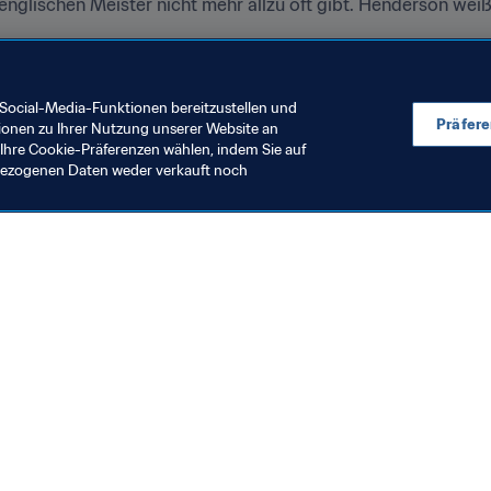
nglischen Meister nicht mehr allzu oft gibt. Henderson weiß
nt könnte dem FC Liverpool die lang ersehnte englische Mei
 Jahrzehnt mit der Klub-Weltmeisterschaft krönen.
Social-Media-Funktionen bereitzustellen und
Präfer
ionen zu Ihrer Nutzung unserer Website an
Ihre Cookie-Präferenzen wählen, indem Sie auf
nbezogenen Daten weder verkauft noch
en Sie auch
chrichten und Themen
e und Dokumente
ftung
seum
& Karriere