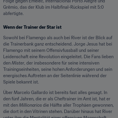
Folge gegen Emelec, Internacional Porto Alegre und 
Grêmio, das der Klub im Halbfinal-Rückspiel mit 5:0 
abfertigte.
Wenn der Trainer der Star ist
Sowohl bei Flamengo als auch bei River ist der Blick auf 
die Trainerbank ganz entscheidend. Jorge Jesus hat bei 
Flamengo mit seinem Offensivfussball und seiner 
Leidenschaft eine Revolution eingeleitet. Die Fans lieben 
den 
Mister
, der insbesondere für seine intensiven 
Trainingseinheiten, seine hohen Anforderungen und sein 
energisches Auftreten an der Seitenlinie während der 
Spiele bekannt ist.
Über Marcelo Gallardo ist bereits fast alles gesagt. In 
den fünf Jahren, die er als Cheftrainer im Amt ist, hat er 
mit den 
Millionarios
 die Hälfte aller Trophäen gewonnen, 
die dort in den Vitrinen stehen. Darüber hinaus hat River 
unter ihm die Mentalität einer offensiven Mannschaft 