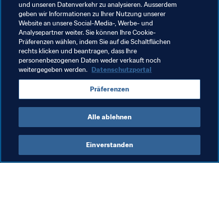
und unseren Datenverkehr zu analysieren. Ausserdem
allem die Siegermentalität, die Endspielerfahrung und 
geben wir Informationen zu Ihrer Nutzung unserer
die Fähigkeit, aus komplizierten Situationen das Beste zu 
Website an unsere Social-Media-, Werbe- und
Analysepartner weiter. Sie können Ihre Cookie-
machen. Auf der Sollseite wäre vielleicht zu verzeichnen, 
Präferenzen wählen, indem Sie auf die Schaltflächen
dass sich River kollektiv derzeit nicht in Bestform 
rechts klicken und beantragen, dass Ihre
präsentiert und in der Abwehr durch die Kopfballstärke 
personenbezogenen Daten weder verkauft noch
und Schnelligkeit von 
Gabigol
 und Bruno Henríquez 
weitergegeben werden.
Datenschutzportal
durchaus in Bedrängnis geraten könnte.
Präferenzen
Alle ablehnen
Einverstanden
Was die FIFA macht
Besuchen Sie auch