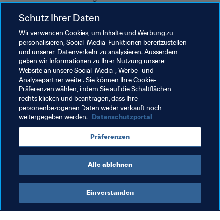
Halbfinale ein. Gomis, bester Torschütze der AFC 
Schutz Ihrer Daten
Champions League, wurde in der 65. Minute 
eingewechselt und erzielte bereits acht Minuten später 
Wir verwenden Cookies, um Inhalte und Werbung zu
personalisieren, Social-Media-Funktionen bereitzustellen
ein Traumtor. Mit einem raffinierten Heber schaltete er 
und unseren Datenverkehr zu analysieren. Ausserdem
zunächst einen Gegenspieler aus und jagte die Kugel 
geben wir Informationen zu Ihrer Nutzung unserer
anschließend in die Maschen. Daher dürfte es in hohem 
Website an unsere Social-Media-, Werbe- und
Maße von dem Franzosen abhängen, ob Al Hilal gegen 
Analysepartner weiter. Sie können Ihre Cookie-
Präferenzen wählen, indem Sie auf die Schaltflächen
Flamengo eine Überraschung gelingt.
rechts klicken und beantragen, dass Ihre
personenbezogenen Daten weder verkauft noch
weitergegeben werden.
Datenschutzportal
Präferenzen
📱
 Katar 2019 verfolgen
Twitter
 | 
Facebook
 | 
Instagram
Alle ablehnen
Einverstanden