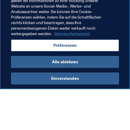
geben wir Informationen zu Ihrer Nutzung unserer
Am 16. Dezember werden die Brasilianer das erste Spiel 
Website an unsere Social-Media-, Werbe- und
in Katar bestreiten und einen Weltmeistertitel ins Visier 
Analysepartner weiter. Sie können Ihre Cookie-
Präferenzen wählen, indem Sie auf die Schaltflächen
nehmen.
rechts klicken und beantragen, dass Ihre
personenbezogenen Daten weder verkauft noch
weitergegeben werden.
Datenschutzportal
Verwandte Themen
Präferenzen
Brazil
Alle ablehnen
Einverstanden
Was die FIFA macht
Besuchen Sie auch
Legal
Alle Nachrichten und 