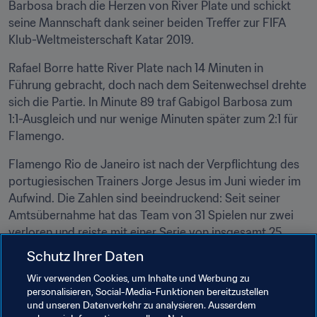
Barbosa brach die Herzen von River Plate und schickt 
seine Mannschaft dank seiner beiden Treffer zur FIFA 
Klub-Weltmeisterschaft Katar 2019.
Rafael Borre hatte River Plate nach 14 Minuten in 
Führung gebracht, doch nach dem Seitenwechsel drehte 
sich die Partie. In Minute 89 traf Gabigol Barbosa zum 
1:1-Ausgleich und nur wenige Minuten später zum 2:1 für 
Flamengo.
Flamengo Rio de Janeiro ist nach der Verpflichtung des 
portugiesischen Trainers Jorge Jesus im Juni wieder im 
Aufwind. Die Zahlen sind beeindruckend: Seit seiner 
Amtsübernahme hat das Team von 31 Spielen nur zwei 
verloren und reiste mit einer Serie von insgesamt 25 
Partien ohne Niederlage im Gepäck nach Lima. 
O 
Schutz Ihrer Daten
Mengão
 stand nach 1981 zum zweiten Mal im Finale des 
Wir verwenden Cookies, um Inhalte und Werbung zu
Turniers. Damals setzte man sich angeführt von Zico 
personalisieren, Social-Media-Funktionen bereitzustellen
durch.
und unseren Datenverkehr zu analysieren. Ausserdem