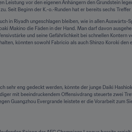
ken Leistung vor den eigenen Anhängern den Grundstein lege
u. Seit Beginn der K.-o.-Runden hat er bereits sechs Treffer e
auch in Riyadh ungeschlagen bleiben, wie in allen Auswärts-Spi
oaki Makino die Fäden in der Hand. Man darf davon ausgehen
ensivstärke und seine Gefährlichkeit bei schnellen Kontern ve
alten, könnten sowohl Fabricio als auch Shinzo Koroki den 
ich sehr eng gedeckt werden, könnte der junge Daiki Hashiok
idiger mit beeindruckendem Offensivdrang steuerte zwei Tre
gegen Guangzhou Evergrande leistete er die Vorarbeit zum Sie
er laufenden Saison der AFC Champions League bereits erzielt.