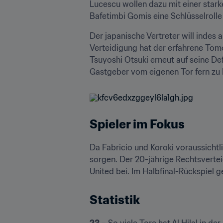
Lucescu wollen dazu mit einer star
Bafetimbi Gomis eine Schlüsselrolle z
Der japanische Vertreter will indes 
Verteidigung hat der erfahrene Tom
Tsuyoshi Otsuki erneut auf seine Def
Gastgeber vom eigenen Tor fern zu h
Spieler im Fokus
Da Fabricio und Koroki voraussichtl
sorgen. Der 20-jährige Rechtsverte
United bei. Im Halbfinal-Rückspiel 
Statistik
23 –
 So viele Tore hat Al Hilal in d