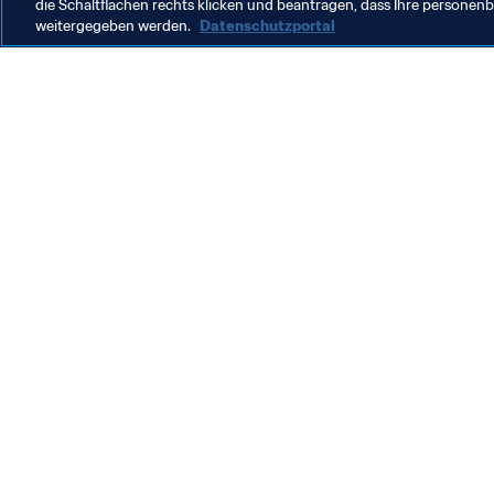
die Schaltflächen rechts klicken und beantragen, dass Ihre persone
weitergegeben werden.
Datenschutzportal
Was die FIFA macht
Besuch
Legal
Alle Na
Transfersystem
Bericht
Frauenfussball
FIFA-Sti
Fussballförderung
FIFA Mu
Innovation
Stellen 
Talentförderung
Organisation von Turnieren
Nachhaltigkeit
Menschenrechte und Antidiskriminierung
Gesundheit und Medizin