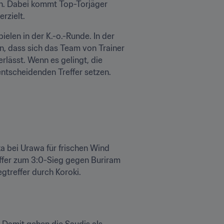
n. Dabei kommt Top-Torjäger 
rzielt.
elen in der K.-o.-Runde. In der 
, dass sich das Team von Trainer 
rlässt. Wenn es gelingt, die 
entscheidenden Treffer setzen.
a bei Urawa für frischen Wind 
ffer zum 3:0-Sieg gegen Buriram 
gtreffer durch Koroki.
 Damit gehen die Saudis als 