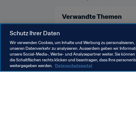
Verwandte Themen
Korea Republic
Mexico
AFC
Schutz Ihrer Daten
Wir verwenden Cookies, um Inhalte und Werbung zu personalisieren, 
unseren Datenverkehr zu analysieren. Ausserdem geben wir Informat
unsere Social-Media-, Werbe- und Analysepartner weiter. Sie können 
die Schaltflächen rechts klicken und beantragen, dass Ihre persone
weitergegeben werden.
Datenschutzportal
Was die FIFA macht
Besuch
Legal
Alle Na
Transfersystem
Bericht
Frauenfussball
FIFA-Sti
Fussballförderung
FIFA Mu