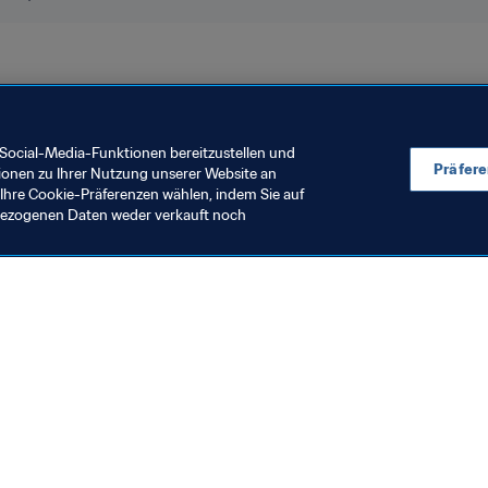
Concacaf
Social-Media-Funktionen bereitzustellen und
Präfer
ionen zu Ihrer Nutzung unserer Website an
Ihre Cookie-Präferenzen wählen, indem Sie auf
nbezogenen Daten weder verkauft noch
en Sie auch
chrichten und Themen
e und Dokumente
ftung
seum