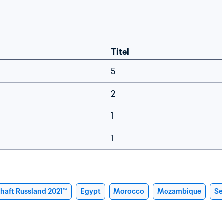
Titel
5
2
1
1
haft Russland 2021™
Egypt
Morocco
Mozambique
Se