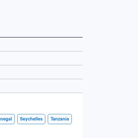
negal
Seychelles
Tanzania