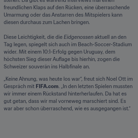
stehen. Da gibt es während Interviews mal einen 
freundlichen Klaps auf den Rücken, eine überraschende 
Umarmung oder das Anstarren des Mitspielers kann 
diesen durchaus zum Lachen bringen.

Diese Leichtigkeit, die die 
Eidgenossen
 aktuell an den 
Tag legen, spiegelt sich auch im Beach-Soccer-Stadium 
wider. Mit einem 10:1-Erfolg gegen Uruguay, dem 
höchsten Sieg dieser Auflage bis hierhin, zogen die 
Schweizer souverän ins Halbfinale an.
„Keine Ahnung, was heute los war“, freut sich Noel Ott im 
Gespräch mit 
FIFA.com
. „In den letzten Spielen mussten 
wir immer einem Rückstand hinterherlaufen. Da hat es 
gut getan, dass wir mal vorneweg marschiert sind. Es 
war aber schon überraschend, wie es ausgegangen ist.“