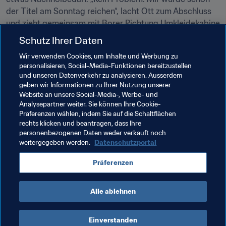
der Titel am Sonntag reichen“, lacht Ott zum Abschluss 
und zieht gemeinsam mit Borer Richtung Umkleidekabine 
davon.
Schutz Ihrer Daten
Wir verwenden Cookies, um Inhalte und Werbung zu
personalisieren, Social-Media-Funktionen bereitzustellen
und unseren Datenverkehr zu analysieren. Ausserdem
geben wir Informationen zu Ihrer Nutzung unserer
Website an unsere Social-Media-, Werbe- und
Analysepartner weiter. Sie können Ihre Cookie-
Verwandte Themen
Präferenzen wählen, indem Sie auf die Schaltflächen
rechts klicken und beantragen, dass Ihre
personenbezogenen Daten weder verkauft noch
FIFA Beach-Soccer-Weltmeisterschaft Russland 
weitergegeben werden.
Datenschutzportal
2021™
Präferenzen
Switzerland
UEFA
Alle ablehnen
Einverstanden