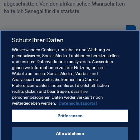
abgeschnitten. Von den afrikanischen Mannschaften 
halte ich Senegal für die stärkste.
PDF
Schutz Ihrer Daten
Spielplan der FIFA Beach Soccer-
WM Russland 2021™
Wir verwenden Cookies, um Inhalte und Werbung zu
personalisieren, Social-Media-Funktionen bereitzustellen
und unseren Datenverkehr zu analysieren. Ausserdem
geben wir Informationen zu Ihrer Nutzung unserer
Website an unsere Social-Media-, Werbe- und
Analysepartner weiter. Sie können Ihre Cookie-
Verwandte Themen
Präferenzen wählen, indem Sie auf die Schaltflächen
rechts klicken und beantragen, dass Ihre
personenbezogenen Daten weder verkauft noch
FIFA Beach-Soccer-Weltmeisterschaft Russland 
weitergegeben werden.
Datenschutzportal
2021™
Präferenzen
Russia
UEFA
Alle ablehnen