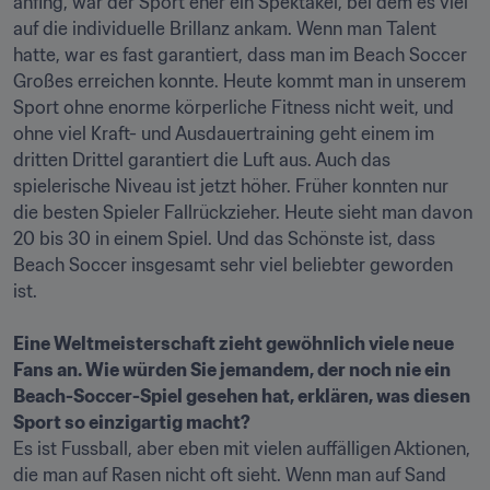
anfing, war der Sport eher ein Spektakel, bei dem es viel 
auf die individuelle Brillanz ankam. Wenn man Talent 
hatte, war es fast garantiert, dass man im Beach Soccer 
Großes erreichen konnte. Heute kommt man in unserem 
Sport ohne enorme körperliche Fitness nicht weit, und 
ohne viel Kraft- und Ausdauertraining geht einem im 
dritten Drittel garantiert die Luft aus. Auch das 
spielerische Niveau ist jetzt höher. Früher konnten nur 
die besten Spieler Fallrückzieher. Heute sieht man davon 
20 bis 30 in einem Spiel. Und das Schönste ist, dass 
Beach Soccer insgesamt sehr viel beliebter geworden 
ist.

Eine Weltmeisterschaft zieht gewöhnlich viele neue 
Fans an. Wie würden Sie jemandem, der noch nie ein 
Beach-Soccer-Spiel gesehen hat, erklären, was diesen 
Sport so einzigartig macht?
Es ist Fussball, aber eben mit vielen auffälligen Aktionen, 
die man auf Rasen nicht oft sieht. Wenn man auf Sand 