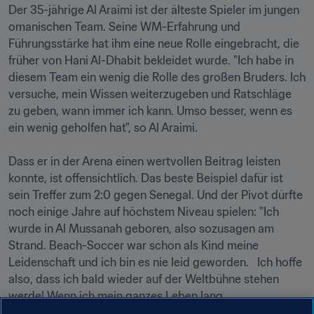
Der 35-jährige Al Araimi ist der älteste Spieler im jungen 
omanischen Team. Seine WM-Erfahrung und 
Führungsstärke hat ihm eine neue Rolle eingebracht, die 
früher von Hani Al-Dhabit bekleidet wurde. "Ich habe in 
diesem Team ein wenig die Rolle des großen Bruders. Ich 
versuche, mein Wissen weiterzugeben und Ratschläge 
zu geben, wann immer ich kann. Umso besser, wenn es 
ein wenig geholfen hat", so Al Araimi.

Dass er in der Arena einen wertvollen Beitrag leisten 
konnte, ist offensichtlich. Das beste Beispiel dafür ist 
sein Treffer zum 2:0 gegen Senegal. Und der Pivot dürfte 
noch einige Jahre auf höchstem Niveau spielen: "Ich 
wurde in Al Mussanah geboren, also sozusagen am 
Strand. Beach-Soccer war schon als Kind meine 
Leidenschaft und ich bin es nie leid geworden.   Ich hoffe 
also, dass ich bald wieder auf der Weltbühne stehen 
werde! Wenn ich mein ganzes Leben lang 
Weltmeisterschaften spielen könnte, würde ich es tun! " 
