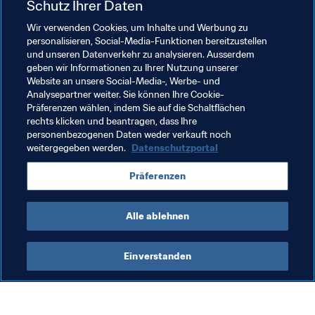
Schutz Ihrer Daten
Wir verwenden Cookies, um Inhalte und Werbung zu
Dies ist kein endgültiger Abschied, Oman. Wir sehen uns 
personalisieren, Social-Media-Funktionen bereitzustellen
in zwei Jahren, oder?

und unseren Datenverkehr zu analysieren. Ausserdem
geben wir Informationen zu Ihrer Nutzung unserer
Website an unsere Social-Media-, Werbe- und
Analysepartner weiter. Sie können Ihre Cookie-
Verwandte Themen
Präferenzen wählen, indem Sie auf die Schaltflächen
rechts klicken und beantragen, dass Ihre
personenbezogenen Daten weder verkauft noch
FIFA Beach-Soccer-Weltmeisterschaft Russland 
weitergegeben werden.
Datenschutzportal
2021™
Präferenzen
Oman
AFC
Alle ablehnen
Einverstanden