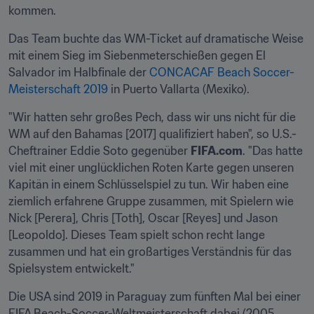
kommen.
Das Team buchte das WM-Ticket auf dramatische Weise 
mit einem Sieg im Siebenmeterschießen gegen El 
Salvador im Halbfinale der 
CONCACAF Beach Soccer-
Meisterschaft 2019
 in Puerto Vallarta (Mexiko).
"Wir hatten sehr großes Pech, dass wir uns nicht für die 
WM auf den Bahamas [2017] qualifiziert haben", so U.S.-
Cheftrainer Eddie Soto gegenüber 
FIFA.com
. "Das hatte 
viel mit einer unglücklichen Roten Karte gegen unseren 
Kapitän in einem Schlüsselspiel zu tun. Wir haben eine 
ziemlich erfahrene Gruppe zusammen, mit Spielern wie 
Nick [Perera], Chris [Toth], Oscar [Reyes] und Jason 
[Leopoldo]. Dieses Team spielt schon recht lange 
zusammen und hat ein großartiges Verständnis für das 
Spielsystem entwickelt."
Die USA sind 2019 in Paraguay zum fünften Mal bei einer 
FIFA Beach-Soccer-Weltmeisterschaft dabei (2005, 