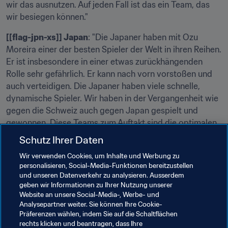
wir das ausnutzen. Auf jeden Fall ist das ein Team, das 
wir besiegen können."
[[flag-jpn-xs]] Japan
: "Die Japaner haben mit Ozu 
Moreira einer der besten Spieler der Welt in ihren Reihen. 
Er ist insbesondere in einer etwas zurückhängenden 
Rolle sehr gefährlich. Er kann nach vorn vorstoßen und 
auch verteidigen. Die Japaner haben viele schnelle, 
dynamische Spieler. Wir haben in der Vergangenheit wie 
gegen die Schweiz auch gegen Japan gespielt und 
gewonnen. Diese Teams zum Auftakt sind die optimalen 
Gegner."
Schutz Ihrer Daten
[[flag-par-xs]] Paraguay
: "Das wird sicher das 
Wir verwenden Cookies, um Inhalte und Werbung zu
personalisieren, Social-Media-Funktionen bereitzustellen
schwierigste Spiel, gegen die Gastgeber. Ich kenne sie 
und unseren Datenverkehr zu analysieren. Ausserdem
nicht besonders gut. Wir haben noch nie gegen 
geben wir Informationen zu Ihrer Nutzung unserer
Paraguay gespielt. Als Heimteam werden sie das 
Website an unsere Social-Media-, Werbe- und
Publikum sozusagen als sechsten Mann im Rücken 
Analysepartner weiter. Sie können Ihre Cookie-
Präferenzen wählen, indem Sie auf die Schaltflächen
haben."
rechts klicken und beantragen, dass Ihre