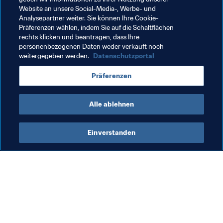
Website an unsere Social-Media-, Werbe- und
Finale, 01. Dezember
Analysepartner weiter. Sie können Ihre Cookie-
Präferenzen wählen, indem Sie auf die Schaltflächen
[[flag-ita-xs]] Italien - Portugal [[flag-por-xs]] 
(18:00 
rechts klicken und beantragen, dass Ihre
personenbezogenen Daten weder verkauft noch
Ortszeit)
weitergegeben werden.
Datenschutzportal
Spiel um Platz 3, 01. Dezember
Präferenzen
[[flag-rus-xs]] Russland - Japan [[flag-jpn-xs]]
(16:15 
Ortszeit)
Alle ablehnen
Einverstanden
Was die FIFA macht
Besuchen Sie auch
Legal
Alle Nachrichten und 
Themen