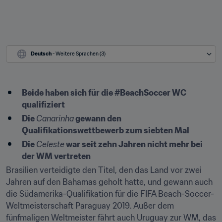
Deutsch
 - Weitere Sprachen (3)
Beide haben sich für die #BeachSoccer WC 
qualifiziert
Die 
Canarinha
 gewann den 
Qualifikationswettbewerb zum siebten Mal
Die 
Celeste
 war seit zehn Jahren nicht mehr bei 
der WM vertreten
Brasilien verteidigte den Titel, den das Land vor zwei 
Jahren auf den Bahamas geholt hatte, und gewann auch 
die Südamerika-Qualifikation für die FIFA Beach-Soccer-
Weltmeisterschaft Paraguay 2019. Außer dem 
fünfmaligen Weltmeister fährt auch Uruguay zur WM, das 