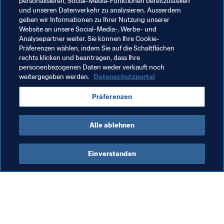
personalisieren, Social-Media-Funktionen bereitzustellen
bei der WM dabei sein.
und unseren Datenverkehr zu analysieren. Ausserdem
Zwei Spieler der 
Celeste
, die bereits an der WM 
geben wir Informationen zu Ihrer Nutzung unserer
Website an unsere Social-Media-, Werbe- und
2009 in Dubai teilgenommen haben, gehören noch 
Analysepartner weiter. Sie können Ihre Cookie-
immer zum Team, und zwar der Flügelspieler Matías 
Präferenzen wählen, indem Sie auf die Schaltflächen
Cabrera und der jetzige Trainer Miguel Aguirre.
rechts klicken und beantragen, dass Ihre
personenbezogenen Daten weder verkauft noch
weitergegeben werden.
Datenschutzportal
Verwandte Themen
Präferenzen
Paraguay
Brazil
Uruguay
Alle ablehnen
Einverstanden
Was die FIFA macht
Besuchen Sie auch