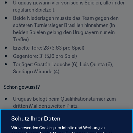
Uruguay gewann vier von sechs Spielen, alle in der 
regulären Spielzeit.
Beide Niederlagen musste das Team gegen den 
späteren Turniersieger Brasilien hinnehmen (in 
beiden Spielen gelang den Uruguayern nur ein 
Treffer).
Erzielte Tore: 23 (3,83 pro Spiel)
Gegentore: 31 (5,16 pro Spiel)
Torjäger: Gastón Laduche (6), Luis Quinta (6), 
Santiago Miranda (4)
Schon gewusst?
Uruguay belegt beim Qualifikationsturnier zum 
dritten Mal den zweiten Platz.
Das Team musste gegen Brasilien 19 Gegentreffer 
Schutz Ihrer Daten
hinnehmen, gegen die anderen vier Gegner nur 12.
Wir verwenden Cookies, um Inhalte und Werbung zu
Der Finalist des Jahres 2006 wird zum sechsten Mal 