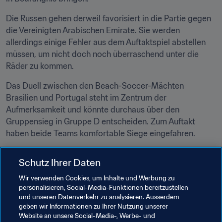
Die Russen gehen derweil favorisiert in die Partie gegen 
die Vereinigten Arabischen Emirate. Sie werden 
allerdings einige Fehler aus dem Auftaktspiel abstellen 
müssen, um nicht doch noch überraschend unter die 
Räder zu kommen.
Das Duell zwischen den Beach-Soccer-Mächten 
Brasilien und Portugal steht im Zentrum der 
Aufmerksamkeit und könnte durchaus über den 
Gruppensieg in Gruppe D entscheiden. Zum Auftakt 
haben beide Teams komfortable Siege eingefahren.
Für Nigeria und Oman geht es hingegen darum, sich für 
Schutz Ihrer Daten
den letzten Spieltag der Gruppe die Chance auf den 
Viertelfinaleinzug zu wahren.
Wir verwenden Cookies, um Inhalte und Werbung zu
personalisieren, Social-Media-Funktionen bereitzustellen
📲
#BeachSoccerWC verfolgen
und unseren Datenverkehr zu analysieren. Ausserdem
geben wir Informationen zu Ihrer Nutzung unserer
Twitter
 | 
Facebook
 | 
Instagram
Website an unsere Social-Media-, Werbe- und