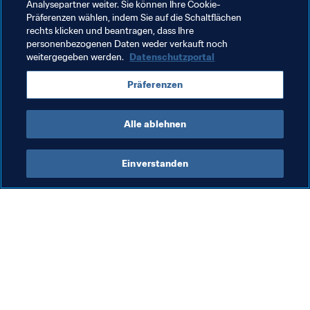
Analysepartner weiter. Sie können Ihre Cookie-
Präferenzen wählen, indem Sie auf die Schaltflächen
rechts klicken und beantragen, dass Ihre
Verwandte Themen
personenbezogenen Daten weder verkauft noch
weitergegeben werden.
Datenschutzportal
Tahiti
Mexico
USA
Japan
Uruguay
Präferenzen
Italy
Paraguay
Switzerland
Alle ablehnen
Einverstanden
Was die FIFA macht
Besuchen Sie auch
Legal
Alle Nachrichten und 
Themen
Transfersystem
Berichte und 