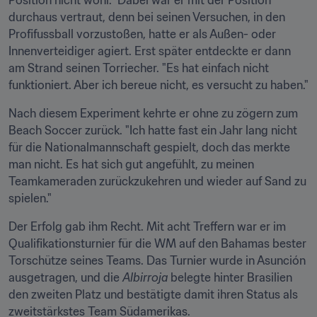
Position nicht wohl." Dabei war er mit der Position 
durchaus vertraut, denn bei seinen Versuchen, in den 
Profifussball vorzustoßen, hatte er als Außen- oder 
Innenverteidiger agiert. Erst später entdeckte er dann 
am Strand seinen Torriecher. "Es hat einfach nicht 
funktioniert. Aber ich bereue nicht, es versucht zu haben."
Nach diesem Experiment kehrte er ohne zu zögern zum 
Beach Soccer zurück. "Ich hatte fast ein Jahr lang nicht 
für die Nationalmannschaft gespielt, doch das merkte 
man nicht. Es hat sich gut angefühlt, zu meinen 
Teamkameraden zurückzukehren und wieder auf Sand zu 
spielen."
Der Erfolg gab ihm Recht. Mit acht Treffern war er im 
Qualifikationsturnier für die WM auf den Bahamas bester 
Torschütze seines Teams. Das Turnier wurde in Asunción 
ausgetragen, und die 
Albirroja
 belegte hinter Brasilien 
den zweiten Platz und bestätigte damit ihren Status als 
zweitstärkstes Team Südamerikas.