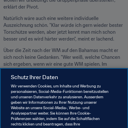
wollen wir unbedingt die Gruppenphase überstehen", 
erklärt der Pivot.
Natürlich wäre auch eine weitere individuelle 
Auszeichnung schön. "Klar würde ich gern wieder bester 
Torschütze werden, aber jetzt kennt man mich schon 
besser und es wird härter werden", meint er lachend.
Über die Zeit nach der WM auf den Bahamas macht er 
sich noch keine Gedanken. "Wer weiß, welche Chancen 
sich ergeben, wenn wir eine gute WM spielen. Im 
Augenblick hat der Strandfussball für mich Priorität."
Schutz Ihrer Daten
Paraguays Gegner auf den Bahamas
Wir verwenden Cookies, um Inhalte und Werbung zu
personalisieren, Social-Media-Funktionen bereitzustellen
28.04: Vereinigte Arabische Emirate, Vizemeister 
und unseren Datenverkehr zu analysieren. Ausserdem
AFC
geben wir Informationen zu Ihrer Nutzung unserer
Website an unsere Social-Media-, Werbe- und
30.04: Portugal, amtierender Weltmeister
Analysepartner weiter. Sie können Ihre Cookie-
02.05: Panama, WM-Debütant und Meister der 
Präferenzen wählen, indem Sie auf die Schaltflächen
CONCACAF-Zone
rechts klicken und beantragen, dass Ihre