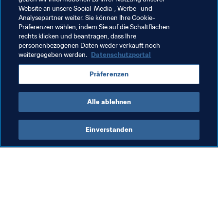
Gruppenauslosung ansteht.
Website an unsere Social-Media-, Werbe- und
Analysepartner weiter. Sie können Ihre Cookie-
Präferenzen wählen, indem Sie auf die Schaltflächen
rechts klicken und beantragen, dass Ihre
Verwandte Themen
personenbezogenen Daten weder verkauft noch
weitergegeben werden.
Datenschutzportal
Turniere
Italy
Poland
Portugal
Präferenzen
Switzerland
UEFA
Alle ablehnen
Einverstanden
Was die FIFA macht
Besuchen Sie auch
Legal
Alle Nachrichten und 
Themen