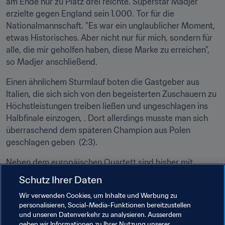
am Ende nur zu Platz drei reichte. Superstar Madjer 
erzielte gegen England sein 1.000. Tor für die 
Nationalmannschaft. "Es war ein unglaublicher Moment, 
etwas Historisches. Aber nicht nur für mich, sondern für 
alle, die mir geholfen haben, diese Marke zu erreichen", 
so Madjer anschließend.
Einen ähnlichem Sturmlauf boten die Gastgeber aus 
Italien, die sich sich von den begeisterten Zuschauern zu 
Höchstleistungen treiben ließen und ungeschlagen ins 
Halbfinale einzogen, . Dort allerdings musste man sich 
überraschend dem späteren Champion aus Polen 
geschlagen geben  (2:3).
Neben dem europäischen Quartett sind bisher mit 
Gastgeber Bahamas und Vize-Weltmeister Tahiti 
Schutz Ihrer Daten
lediglich zwei weitere Teams für das weltweite 
Wir verwenden Cookies, um Inhalte und Werbung zu
Gipfeltreffen vom 27. April bis 7. Mai 2017 qualifiziert. 
personalisieren, Social-Media-Funktionen bereitzustellen
Weitere zehn Teilnehmer werden in den kommenden 
und unseren Datenverkehr zu analysieren. Ausserdem
Monaten ermittelt, ehe am 28. Februar die offizielle 
geben wir Informationen zu Ihrer Nutzung unserer