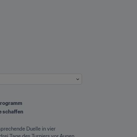
 Programm
e schaffen
prechende Duelle in vier 
drei Tage des Turniers vor Augen 