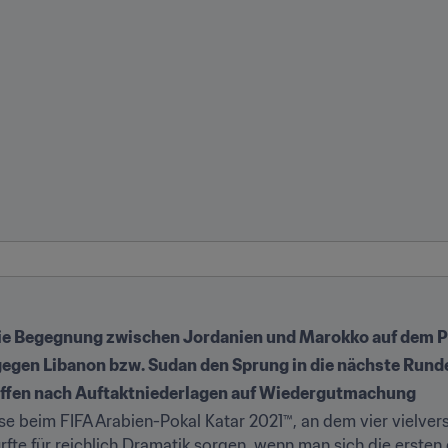
ie Begegnung zwischen Jordanien und Marokko auf dem
gegen Libanon bzw. Sudan den Sprung in die nächste Rund
offen nach Auftaktniederlagen auf Wiedergutmachung
e beim FIFA Arabien-Pokal Katar 2021™, an dem vier vielvers
fte für reichlich Dramatik sorgen, wenn man sich die ersten 