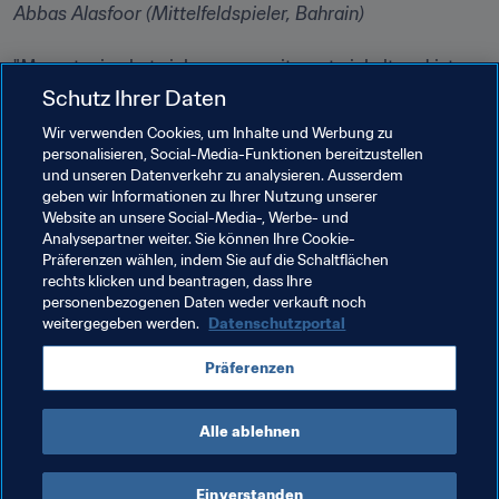
Abbas Alasfoor (Mittelfeldspieler, Bahrain)

"Mauretanien hat sich enorm weiterentwickelt und ist 
mitnichten ein einfacher Gegner. Wir müssen unbedingt 
Schutz Ihrer Daten
Wir verwenden Cookies, um Inhalte und Werbung zu
Ferjani Sassi (Spieler, Tunesien)
personalisieren, Social-Media-Funktionen bereitzustellen
und unseren Datenverkehr zu analysieren. Ausserdem
geben wir Informationen zu Ihrer Nutzung unserer
Website an unsere Social-Media-, Werbe- und
Verwandte Themen
Analysepartner weiter. Sie können Ihre Cookie-
Präferenzen wählen, indem Sie auf die Schaltflächen
rechts klicken und beantragen, dass Ihre
FIFA-Arabien-Pokal 2021™️
Qatar
AFC
personenbezogenen Daten weder verkauft noch
weitergegeben werden.
Datenschutzportal
Bahrain
United Arab Emirates
Syria
Präferenzen
Tunisia
CAF
Mauritania
Oman
Iraq
Alle ablehnen
Einverstanden