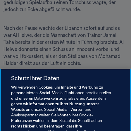
geduldigen Spielaufbau einen Torschuss wagte, der 
jedoch zur Ecke abgefälscht wurde.
Nach der Pause wachte der Libanon sofort auf und es 
war Al Helwe, der die Mannschaft von Trainer Jamal 
Taha bereits in der ersten Minute in Führung brachte. Al 
Helwe donnerte einen Schuss an Innocent vorbei und 
war voll fokussiert, als er den Steilpass von Mohamad 
Haidar direkt aus der Luft einlochte.
Schutz Ihrer Daten
Zehn Minuten später erzielte Dschibuti beinahe den 
Wir verwenden Cookies, um Inhalte und Werbung zu
Ausgleich, als Mahabeh Mahdi in Richtung Tor geschickt 
personalisieren, Social-Media-Funktionen bereitzustellen
wurde. Der libanesische Keeper Mehdi Khalil konnte auf 
und unseren Datenverkehr zu analysieren. Ausserdem
letzter Linie retten und sicherte den Zedern damit den 
geben wir Informationen zu Ihrer Nutzung unserer
Einzug in den Arabien-Pokal im November. 
Website an unsere Social-Media-, Werbe- und
Analysepartner weiter. Sie können Ihre Cookie-
Präferenzen wählen, indem Sie auf die Schaltflächen
rechts klicken und beantragen, dass Ihre
Verwandte Themen