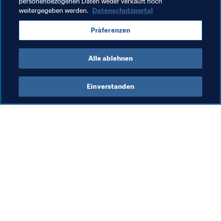
personenbezogenen Daten weder verkauft noch
weitergegeben werden.
Datenschutzportal
FIFA-Arabien-Pokal 2021™️
Djibouti
Lebanon
Präferenzen
AFC
Alle ablehnen
Einverstanden
Was die FIFA macht
Besuchen Sie auch
Legal
Alle Nachrichten und 
Themen
Transfersystem
Berichte und 
Frauenfussball
Dokumente
Fussballförderung
FIFA-Stiftung